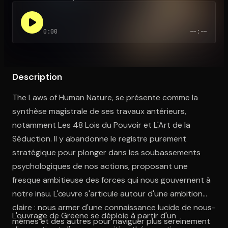
0:00
--:--
Ouvre l'app Appareil photo, pointe sur le code. C'est gratuit à l
Description
The Laws of Human Nature, se présente comme la
synthèse magistrale de ses travaux antérieurs,
notamment Les 48 Lois du Pouvoir et L'Art de la
Séduction. Il y abandonne le registre purement
stratégique pour plonger dans les soubassements
psychologiques de nos actions, proposant une
fresque ambitieuse des forces qui nous gouvernent à
notre insu. L'œuvre s'articule autour d'une ambition
claire : nous armer d'une connaissance lucide de nous-
L'ouvrage de Greene se déploie à partir d'un
mêmes et des autres pour naviguer plus sereinement