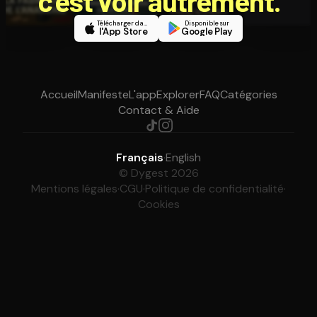
c'est voir autrement.
Télécharger dans
Disponible sur
l'App Store
Google Play
Accueil
Manifeste
L'app
Explorer
FAQ
Catégories
Contact & Aide
Français
·
English
© Dygest 2026
Mentions légales
·
CGU
·
Politique de confidentialité
·
Cookies