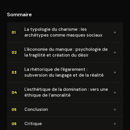
Greene propose pour atteindre cette forme de
des manœuvres calculées. Greene ne se contente pas
pouvoir, en commençant par la première étape
de décrire ; il prescrit.
Sommaire
indispensable : la construction de l'identité du
séducteur.
La typologie du charisme : les
+
01
archétypes comme masques sociaux
L'économie du manque : psychologie de
+
02
la fragilité et création du désir
La rhétorique de l'égarement :
+
03
subversion du langage et de la réalité
L'es­thé­tique de la domination : vers une
+
04
éthique de l'amoralité
+
Conclusion
05
+
Critique
06