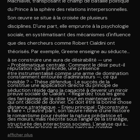
Machiavel, transposant le champ de bataille politique
du Prince à la sphère des relations interpersonnelles.
Son œuvre se situe à la croisée de plusieurs
disciplines. D'une part, elle emprunte à la psychologie
sociale, en systématisant des mécanismes d'influence
que des chercheurs comme Robert Cialdini ont
théorisés. Par exemple, Greene enseigne au séducteur
à se construire une aura de désirabilité — une
- Problématique centrale : Comment le désir peut-il
réputation qui le précède, une présence
être instrumentalisé comme une arme de domination
constamment entourée d'admirateurs —, ce qui
invisible ? - Thèse défendue : Le succès de la
constitue une application directe du principe de
séduction réside dans la capacité à devenir un miroir
preuve sociale de Cialdini : « Regardez tous les gens
des fantasmes de la cible tout en maintenant une
qui ont décidé de donner. Ce doit être la bonne chose
distance stratégique. - Enjeu principal : Déconstruire
à faire ». D'autre part, son œuvre relève d'une histoire
le romantisme pour révéler la nature prédatrice et
des mœurs, mais réécrite sous l'angle de la stratégie,
structurée des interactions sociales. L'analyse qui suit
où des interactions autrefois perçues comme
se penchera sur les mécanismes spécifiques que
afficher plus
spontanées sont déconstruites et présentées comme