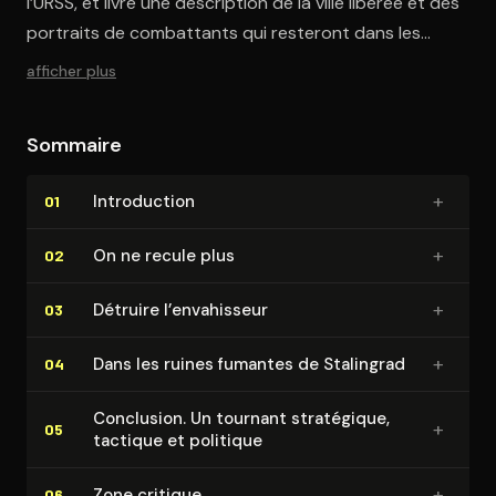
l’URSS, et livre une description de la ville libérée et des
portraits de combattants qui resteront dans les
annales.
afficher plus
Sommaire
+
In­tro­duc­tion
01
+
On ne recule plus
02
+
Détruire l’envahisseur
03
+
Dans les ruines fumantes de Stalingrad
04
Conclusion. Un tournant stratégique,
+
05
tactique et politique
+
Zone critique
06