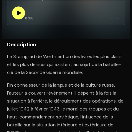
0:00
--:--
Ouvre l'app Appareil photo, pointe sur le code. C'est gratuit à l
Description
Le Stalingrad de Werth est un des livres les plus clairs
et les plus denses qui existent au sujet de la bataille-
clé de la Seconde Guerre mondiale.
Fin connaisseur de la langue et de la culture russe,
l’auteur a couvert l’événement. Il dépeint à la fois la
situation à l’arrière, le déroulement des opérations, de
juillet 1942 à février 1943, le moral des troupes et du
haut-commandement soviétique, l’influence de la
bataille sur la situation intérieure et extérieure de