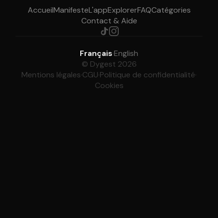
Accueil
Manifeste
L'app
Explorer
FAQ
Catégories
Contact & Aide
Français
·
English
© Dygest 2026
Mentions légales
·
CGU
·
Politique de confidentialité
·
Cookies