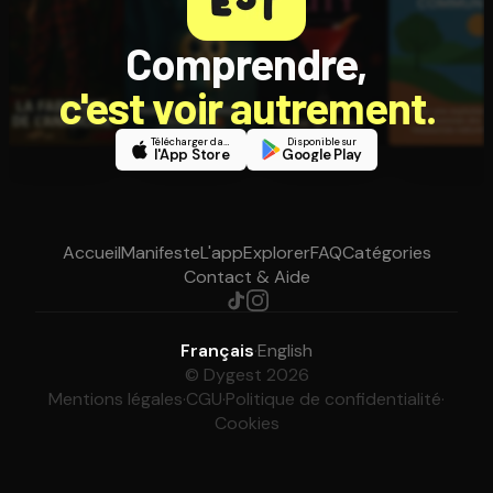
Comprendre,
c'est voir autrement.
Télécharger dans
Disponible sur
l'App Store
Google Play
Accueil
Manifeste
L'app
Explorer
FAQ
Catégories
Contact & Aide
Français
·
English
© Dygest 2026
Mentions légales
·
CGU
·
Politique de confidentialité
·
Cookies