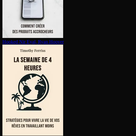
Hooked
Nir Eyal, Ryan Hoover