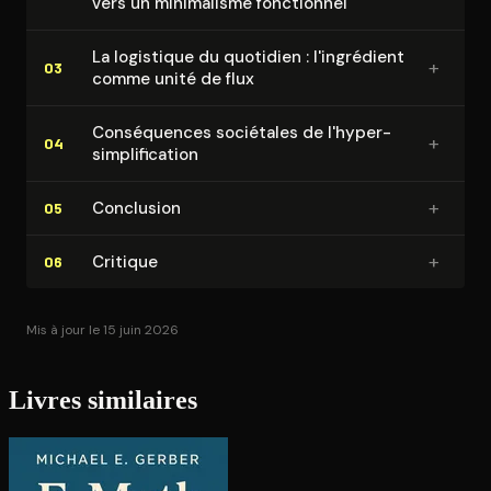
vers un minimalisme fonctionnel
La logistique du quotidien : l'in­gré­dient
+
03
comme unité de flux
Consé­quences sociétales de l'hyper-
+
04
sim­pli­fi­ca­tion
+
Conclusion
05
+
Critique
06
Mis à jour le 15 juin 2026
Livres similaires