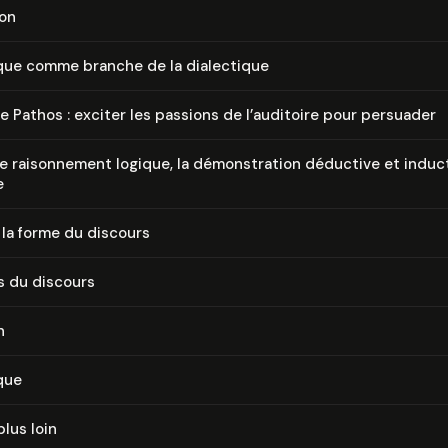
ion
ique comme branche de la dialectique
le Pathos : exciter les passions de l’auditoire pour persuader
le rai­son­ne­ment logique, la dé­mons­tra­tion déductive et indu
e
, la forme du discours
s du discours
n
que
plus loin