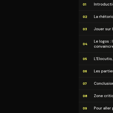
In­tro­duc­t
01
La rhétor
02
Jouer sur 
03
Le logos : 
04
convaincr
L’Elocutio
05
Les partie
06
Conclusio
07
Zone criti
08
Pour aller 
09