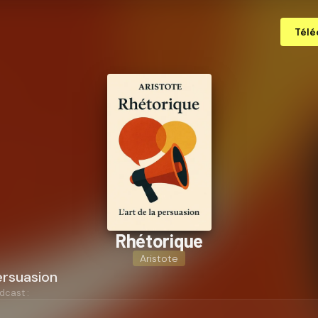
Télé
Rhétorique
Aristote
persuasion
dcast :