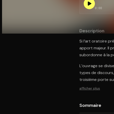
0:00
Ouvre l'app Appareil photo, pointe sur le code. C'est g
Description
Si l’art oratoire p
apport majeur. Il p
subordonne à la pol
L’ouvrage se divise 
types de discours,
troisième porte su
afficher plus
Sommaire