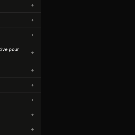
+
+
+
ctive pour
+
+
+
+
+
+