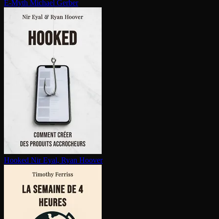
E-Myth
Michael Gerber
Hooked
Nir Eyal, Ryan Hoover