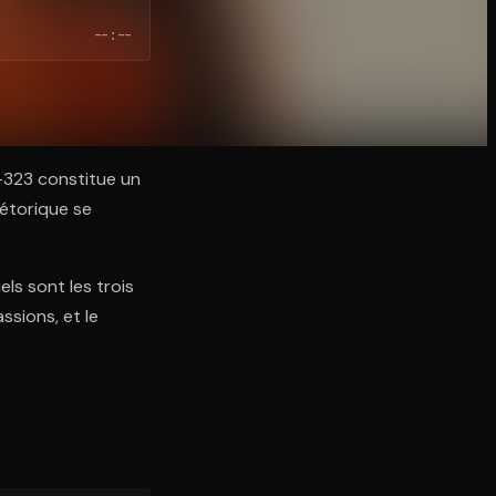
--:--
t -323 constitue un
hétorique se
els sont les trois
ssions, et le