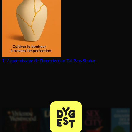
L’Ap­pren­tis­sage de l'im­per­fec­tion
Tal Ben-Shahar