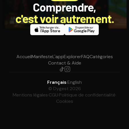
Comprendre,
c'est voir autrement.
Télécharger dans
Disponible sur
l'App Store
Google Play
Accueil
Manifeste
L'app
Explorer
FAQ
Catégories
Contact & Aide
Français
·
English
© Dygest 2026
Mentions légales
·
CGU
·
Politique de confidentialité
·
Cookies