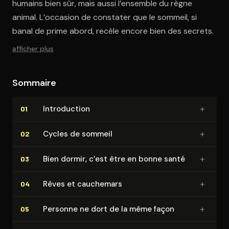
humains bien sûr, mais aussi l’ensemble du règne
animal. L’occasion de constater que le sommeil, si
banal de prime abord, recèle encore bien des secrets.
afficher plus
Sommaire
+
In­tro­duc­tion
01
+
Cycles de sommeil
02
+
Bien dormir, c’est être en bonne santé
03
+
Rêves et cauchemars
04
+
Personne ne dort de la même façon
05