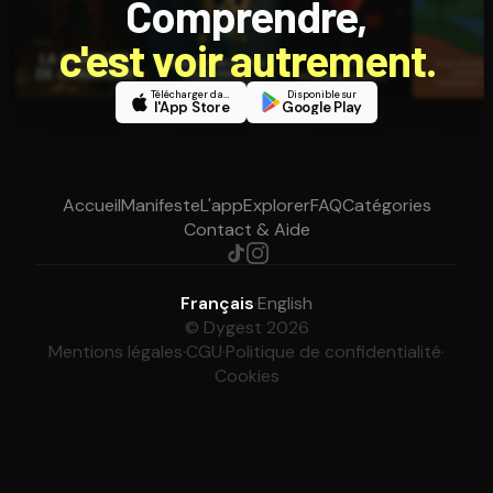
Comprendre,
c'est voir autrement.
Télécharger dans
Disponible sur
l'App Store
Google Play
Accueil
Manifeste
L'app
Explorer
FAQ
Catégories
Contact & Aide
Français
·
English
© Dygest 2026
Mentions légales
·
CGU
·
Politique de confidentialité
·
Cookies