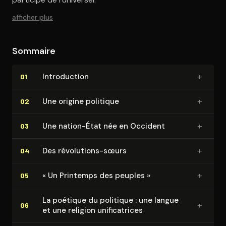
afficher plus
Sommaire
+
In­tro­duc­tion
01
+
Une origine politique
02
+
Une nation-État née en Occident
03
+
Des révolutions-sœurs
04
+
« Un Printemps des peuples »
05
La poétique du politique : une langue
+
06
et une religion uni­fi­ca­trices