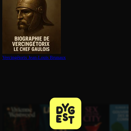
Ver­cin­gé­to­rix
Jean-Louis Brunaux