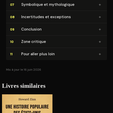
+
Symbolique et my­tho­lo­gique
07
+
In­cer­ti­tudes et exceptions
08
+
Conclusion
09
+
Zone critique
10
+
Pour aller plus loin
11
Mis à jour le 16 juin 2026
Livres similaires