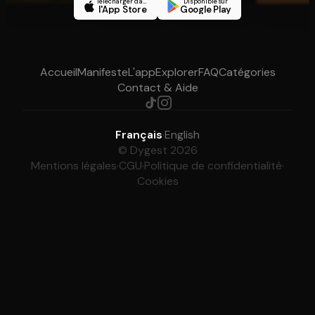
Télécharger dans
Disponible sur
l'App Store
Google Play
Accueil
Manifeste
L'app
Explorer
FAQ
Catégories
Contact & Aide
Français
·
English
© Dygest 2026
Mentions légales
·
CGU
·
Politique de confidentialité
·
Cookies