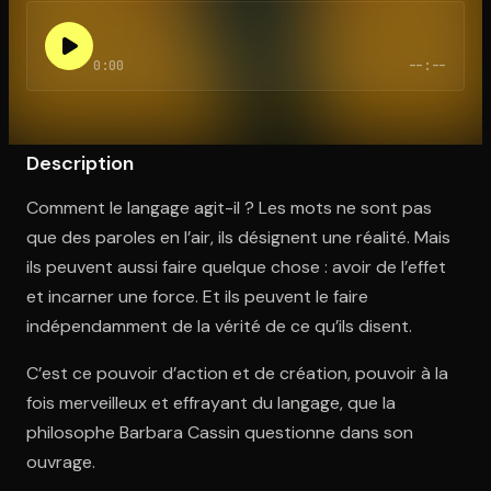
0:00
--:--
Ouvre l'app Appareil photo, pointe sur le code. C'est gratuit à l
Description
Comment le langage agit-il ? Les mots ne sont pas
que des paroles en l’air, ils désignent une réalité. Mais
ils peuvent aussi faire quelque chose : avoir de l’effet
et incarner une force. Et ils peuvent le faire
indépendamment de la vérité de ce qu’ils disent.
C’est ce pouvoir d’action et de création, pouvoir à la
fois merveilleux et effrayant du langage, que la
philosophe Barbara Cassin questionne dans son
ouvrage.