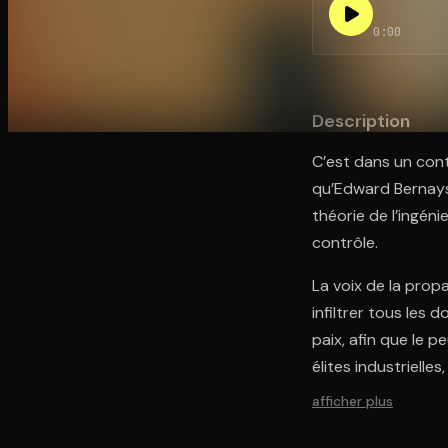
0:00
Ouvre l'app Appareil photo, pointe sur le code. C'est g
Description
C’est dans un cont
qu’Edward Bernays 
théorie de l’ingéni
contrôle.
La voix de la propa
infiltrer tous les
paix, afin que le 
élites industrielles
afficher plus