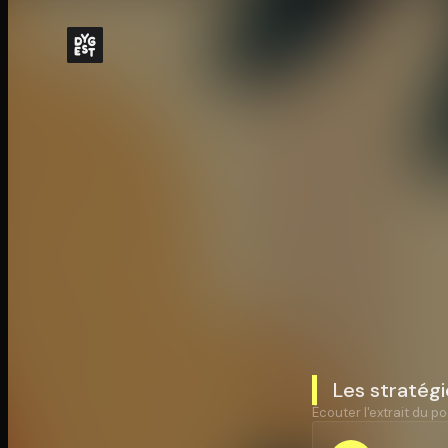
Les stratégi
Écouter l'extrait du po