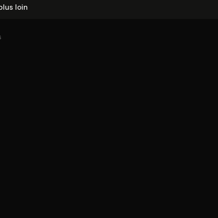
plus loin
6