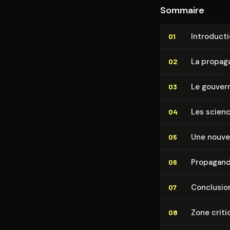
Sommaire
In­tro­duc­t
01
La propag
02
Le gou­ver­
03
Les scienc
04
Une nouve
05
Propagand
06
Conclusio
07
Zone criti
08