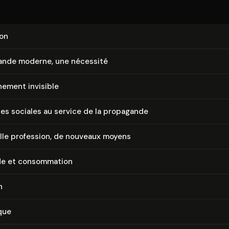
ion
ande moderne, une nécessité
ne­ment invisible
es sociales au service de la propagande
lle profession, de nouveaux moyens
e et consom­ma­tion
n
que