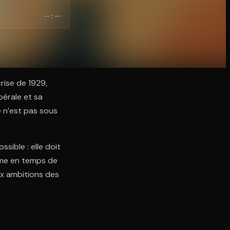
--:--
rise de 1929,
bérale et sa
ue n’est pas sous
sible : elle doit
mme en temps de
ux ambitions des