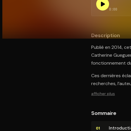
0:00
Ouvre l'app Appareil photo, pointe sur le code. C'est g
Description
Publié en 2014, ce
Catherine Gueguen 
fonctionnement du
Ces dernières écla
recherches, l’aute
afficher plus
Sommaire
In­tro­duc­t
01