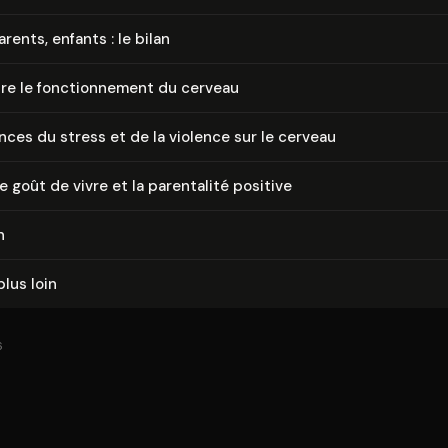
rents, enfants : le bilan
 le fonc­tion­ne­ment du cerveau
ces du stress et de la violence sur le cerveau
le goût de vivre et la parentalité positive
n
plus loin
6