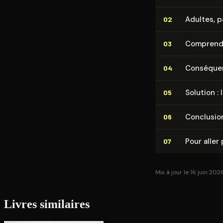
Adultes, pa
02
Comprendre
03
Consé­quen
04
Solution : 
05
Conclusio
06
Pour aller 
07
Mis à jour le 16 juin 202
Livres similaires