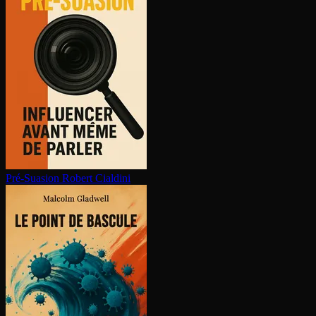
Pré-Suasion
Robert Cialdini