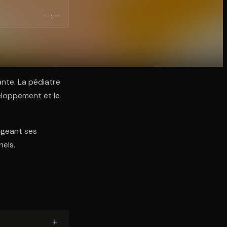
--:--
ante. La pédiatre
eloppement et le
ageant ses
nels.
+