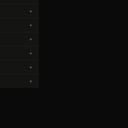
+
+
+
+
+
+