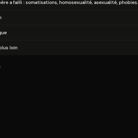
re a failli : so­ma­ti­sa­tions, ho­mo­sexua­li­té, asexualité, phobies
n
que
plus loin
6