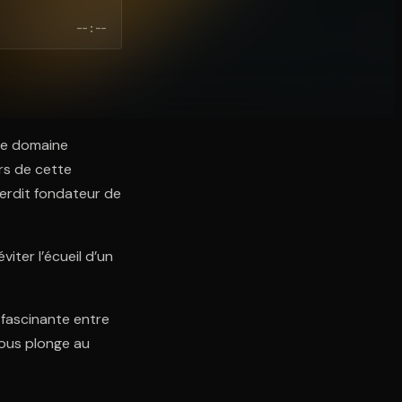
--:--
 le domaine
rs de cette
nterdit fondateur de
viter l’écueil d’un
 fascinante entre
nous plonge au