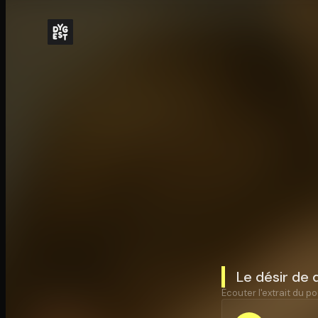
Le désir de
Écouter l'extrait du po