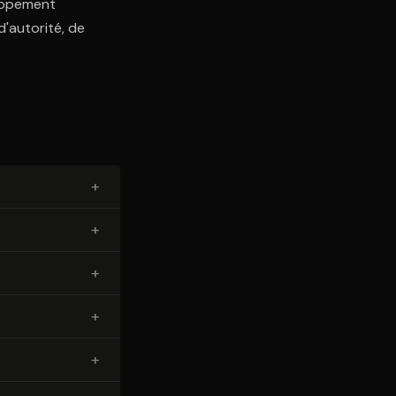
loppement
d'autorité, de
+
+
+
+
+