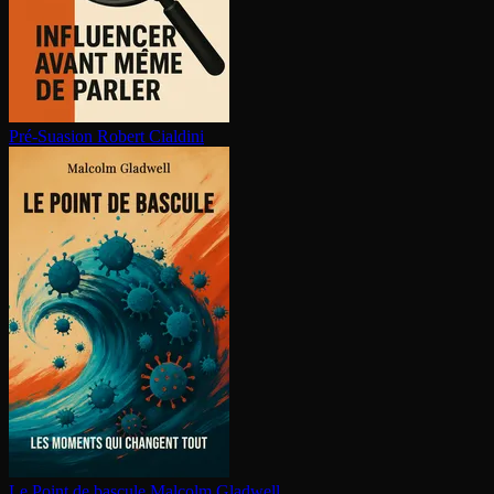
Pré-Suasion
Robert Cialdini
Le Point de bascule
Malcolm Gladwell