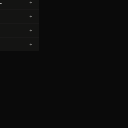
+
…
+
+
+