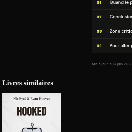
Quand le pè
06
Conclusio
07
Zone criti
08
Pour aller 
09
Mis à jour le 16 juin 202
Livres similaires