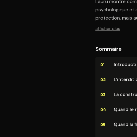
Lauru montre comme
psychologique et af
protection, mais au
afficher plus
Sommaire
In­tro­duc­t
01
L’interdit
02
La construc
03
Quand le r
04
Quand la f
05