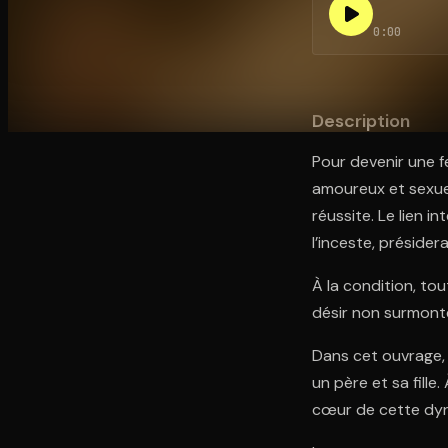
0:00
Ouvre l'app Appareil photo, pointe sur le code. C'est g
Description
Pour devenir une f
amoureux et sexuel
réussite. Le lien i
l’inceste, présider
À la condition, tou
désir non surmonté,
Dans cet ouvrage, 
un père et sa fill
cœur de cette dyna