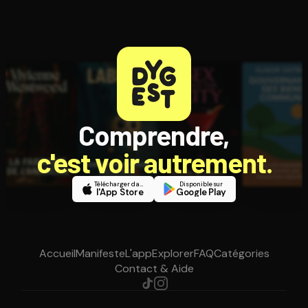
Comprendre,
c'est voir autrement.
Télécharger dans
Disponible sur
l'App Store
Google Play
Accueil
Manifeste
L'app
Explorer
FAQ
Catégories
Contact & Aide