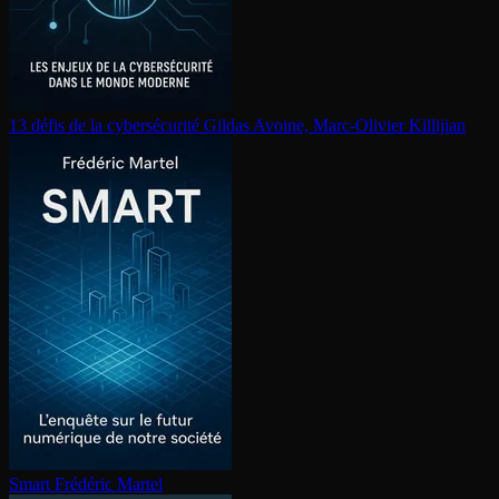
13 défis de la cy­ber­sé­cu­ri­té
Gildas Avoine, Marc-Olivier Killijian
Smart
Frédéric Martel