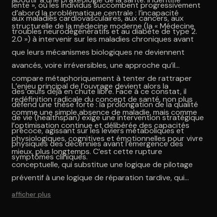
lente », où les individus succombent progressivement
d’abord la problématique centrale : l’incapacité
aux maladies cardiovasculaires, aux cancers, aux
structurelle de la médecine moderne (la « Médecine
troubles neurodégénératifs et au diabète de type 2.
2.0 ») à intervenir sur les maladies chroniques avant
que leurs mécanismes biologiques ne deviennent
avancés, voire irréversibles, une approche qu’il
compare métaphoriquement à tenter de rattraper
L’enjeu principal de l’ouvrage devient alors la
des œufs déjà en chute libre. Face à ce constat, il
redéfinition radicale du concept de santé, non plus
défend une thèse forte : la prolongation de la qualité
comme une simple absence de maladie, mais comme
de vie (healthspan) exige une intervention stratégique
l’optimisation continue et délibérée des capacités
précoce, agissant sur les leviers métaboliques et
physiologiques, cognitives et émotionnelles pour vivre
physiques des décennies avant l’émergence des
mieux, plus longtemps. C’est cette rupture
symptômes cliniques.
conceptuelle, qui substitue une logique de pilotage
préventif à une logique de réparation tardive, qui
constitue le cœur de son argumentation et mérite une
afficher plus
analyse approfondie.