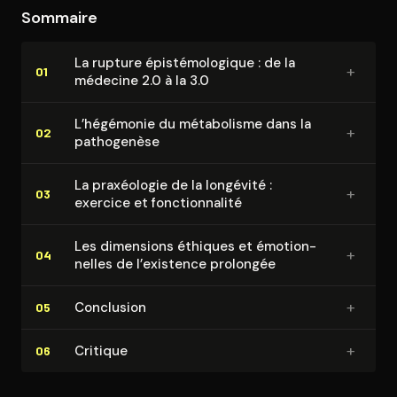
Sommaire
La rupture épis­té­mo­lo­gique : de la
+
01
médecine 2.0 à la 3.0
L’hégémonie du métabolisme dans la
+
02
pathogenèse
La praxéologie de la longévité :
+
03
exercice et fonc­tion­na­li­té
Les dimensions éthiques et émo­tion­
+
04
nelles de l’existence prolongée
+
Conclusion
05
+
Critique
06