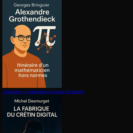
Alexandre Gro­then­dieck
Georges Bringuier