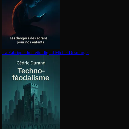
La Fabrique du crétin digital
Michel Desmurget