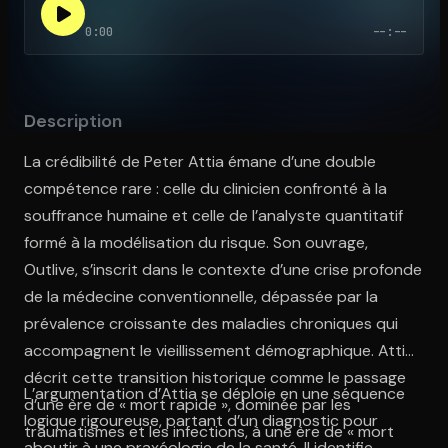
0:00
--:--
Ouvre l'app Appareil photo, pointe sur le code. C'est gratuit à l
Description
La crédibilité de Peter Attia émane d’une double
compétence rare : celle du clinicien confronté à la
souffrance humaine et celle de l’analyste quantitatif
formé à la modélisation du risque. Son ouvrage,
Outlive, s’inscrit dans le contexte d’une crise profonde
de la médecine conventionnelle, dépassée par la
prévalence croissante des maladies chroniques qui
accompagnent le vieillissement démographique. Attia
décrit cette transition historique comme le passage
L’argumentation d’Attia se déploie en une séquence
d’une ère de « mort rapide », dominée par les
logique rigoureuse, partant d’un diagnostic pour
traumatismes et les infections, à une ère de « mort
aboutir à une praxéologie de la santé. Il identifie