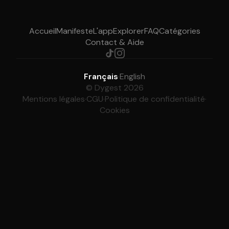
Accueil
Manifeste
L'app
Explorer
FAQ
Catégories
Contact & Aide
Français
·
English
© Dygest 2026
Mentions légales
·
CGU
·
Politique de confidentialité
·
Cookies