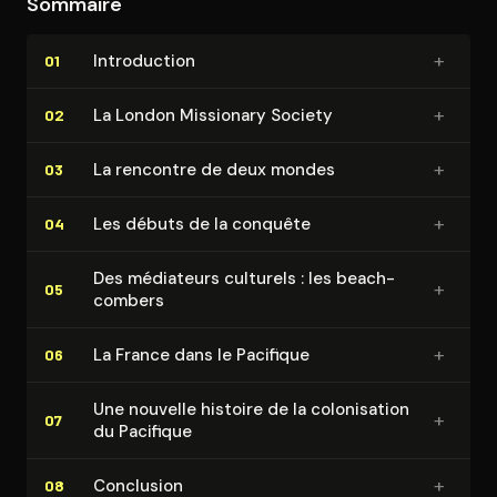
Sommaire
+
In­tro­duc­tion
01
+
La London Missionary Society
02
+
La rencontre de deux mondes
03
+
Les débuts de la conquête
04
Des médiateurs culturels : les bea­ch­
+
05
com­bers
+
La France dans le Pacifique
06
Une nouvelle histoire de la co­lo­ni­sa­tion
+
07
du Pacifique
+
Conclusion
08