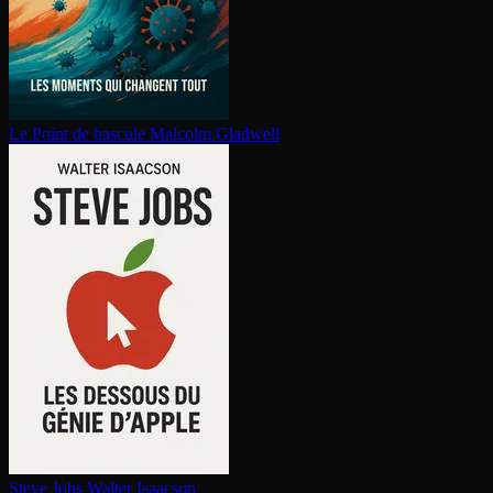
Le Point de bascule
Malcolm Gladwell
Steve Jobs
Walter Isaacson