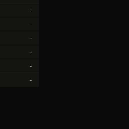
+
+
+
+
+
+