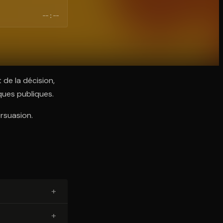
--:--
 de la décision,
ques publiques.
ersuasion.
+
+