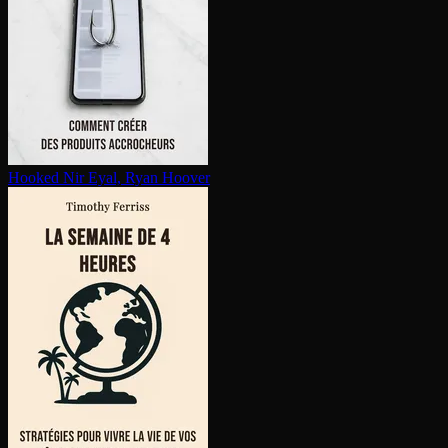
Hooked
Nir Eyal, Ryan Hoover