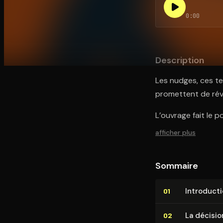
0:00
Ouvre l'app Appareil photo, pointe sur le code. C'est g
Description
Les nudges, ces te
promettent de révo
L’ouvrage fait le p
afficher plus
Sommaire
In­tro­duc­t
01
La décisio
02