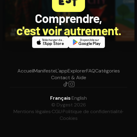
Comprendre,
c'est voir autrement.
Télécharger dans
Disponible sur
l'App Store
Google Play
Accueil
Manifeste
L'app
Explorer
FAQ
Catégories
Contact & Aide
Français
·
English
© Dygest 2026
Mentions légales
·
CGU
·
Politique de confidentialité
·
Cookies