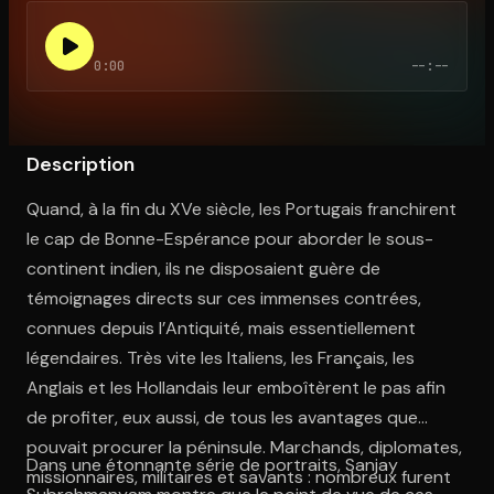
0:00
--:--
Ouvre l'app Appareil photo, pointe sur le code. C'est gratuit à l
Description
Quand, à la fin du XVe siècle, les Portugais franchirent
le cap de Bonne-Espérance pour aborder le sous-
continent indien, ils ne disposaient guère de
témoignages directs sur ces immenses contrées,
connues depuis l’Antiquité, mais essentiellement
légendaires. Très vite les Italiens, les Français, les
Anglais et les Hollandais leur emboîtèrent le pas afin
de profiter, eux aussi, de tous les avantages que
pouvait procurer la péninsule. Marchands, diplomates,
Dans une étonnante série de portraits, Sanjay
missionnaires, militaires et savants : nombreux furent