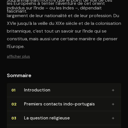
Subrahmanyam montre que le point de vue de ces
les Européens à tenter l’aventure de cet orient
individus sur l’Inde – ou les Indes –, dépendait
fascinant.
largement de leur nationalité et de leur profession. Du
XVIe jusqu’à la veille du XIXe siècle et de la colonisation
britannique, c’est tout un savoir sur l’Inde qui se
constitua, mais aussi une certaine manière de penser
l’Europe.
afficher plus
Sommaire
+
In­tro­duc­tion
01
+
Premiers contacts indo-portugais
02
+
La question religieuse
03