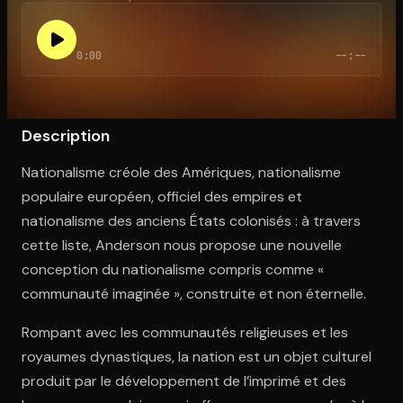
0:00
--:--
Ouvre l'app Appareil photo, pointe sur le code. C'est gratuit à l
Description
Nationalisme créole des Amériques, nationalisme
populaire européen, officiel des empires et
nationalisme des anciens États colonisés : à travers
cette liste, Anderson nous propose une nouvelle
conception du nationalisme compris comme «
communauté imaginée », construite et non éternelle.
Rompant avec les communautés religieuses et les
royaumes dynastiques, la nation est un objet culturel
produit par le développement de l’imprimé et des