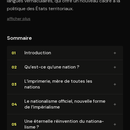
langues vernaculaires, qui offre un nouveau cadre à la
politique des États territoriaux.
afficher plus
Sommaire
+
In­tro­duc­tion
01
+
Qu’est-ce qu’une nation ?
02
L’imprimerie, mère de toutes les
+
03
nations
Le na­tio­na­lisme officiel, nouvelle forme
+
04
de l’im­pé­ria­lisme
Une éternelle réinvention du na­tio­na­
+
05
lisme ?