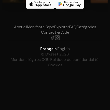
Télécharger dans
Disponible sur
l'App Store
Google Play
Accueil
Manifeste
L'app
Explorer
FAQ
Catégories
Contact & Aide
Français
·
English
© Dygest 2026
Mentions légales
·
CGU
·
Politique de confidentialité
·
Cookies