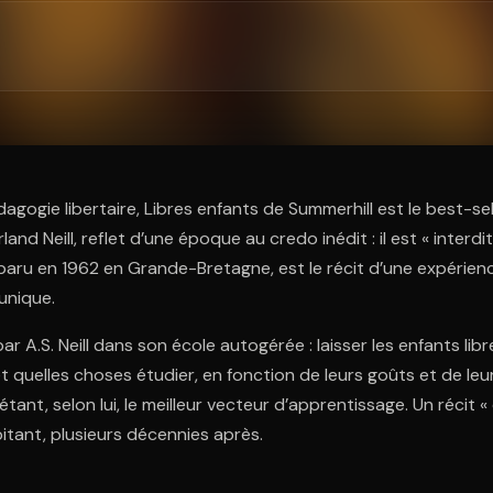
ratuit à l'essai.
dagogie libertaire, Libres enfants de Summerhill est le best-se
and Neill, reflet d’une époque au credo inédit : il est « interdit
t paru en 1962 en Grande-Bretagne, est le récit d’une expéri
unique.
par A.S. Neill dans son école autogérée : laisser les enfants libr
quelles choses étudier, en fonction de leurs goûts et de leu
tant, selon lui, le meilleur vecteur d’apprentissage. Un récit « d
pitant, plusieurs décennies après.