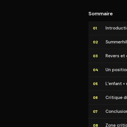
Sommaire
In­tro­duc­t
01
Summerhill
02
Revers et 
03
Un po­si­ti
04
L’enfant «
05
Critique d
06
Conclusio
07
Zone criti
08