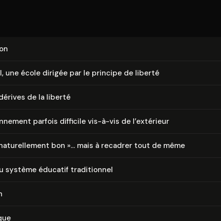
ion
, une école dirigée par le principe de liberté
dérives de la liberté
on­ne­ment parfois difficile vis-à-vis de l’extérieur
 na­tu­rel­le­ment bon »… mais à recadrer tout de même
u système éducatif tra­di­tion­nel
n
que