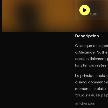
0:00
Ouvre l'app Appareil photo, pointe sur le code. C'est g
Description
Classique de la pé
d’Alexander Sutherl
essai, initialemen
longtemps restée 
Le principe choisi 
quand, comment et 
moment. Le plaisir é
toujours aussi pal
afficher plus