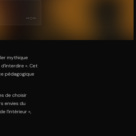
--:--
ller mythique
 d’interdire ». Cet
ence pédagogique
es de choisir
rs envies du
e l’intérieur »,