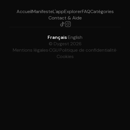
Accueil
Manifeste
L'app
Explorer
FAQ
Catégories
Contact & Aide
Français
·
English
© Dygest 2026
Mentions légales
·
CGU
·
Politique de confidentialité
·
Cookies