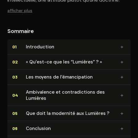
afficher plus
Sommaire
+
In­tro­duc­tion
01
+
« Qu’est-ce que les “Lumières” ? »
02
+
Les moyens de l’éman­ci­pa­tion
03
Ambivalence et contra­dic­tions des
+
04
Lumières
+
Que doit la modernité aux Lumières ?
05
+
Conclusion
06