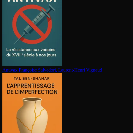
Antivax
Françoise Salvadori, Laurent-Henri Vignaud