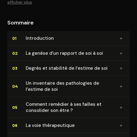
afficher plus
Sommaire
+
In­tro­duc­tion
01
+
La genèse d’un rapport de soi à soi
02
+
Degrés et stabilité de l’estime de soi
03
Un inventaire des pathologies de
+
04
l’estime de soi
Comment remédier à ses failles et
+
05
consolider son être ?
+
La voie thé­ra­peu­tique
06