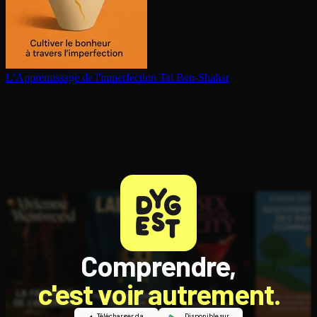
L’Ap­pren­tis­sage de l'im­per­fec­tion
Tal Ben-Shahar
Comprendre,
c'est voir autrement.
Télécharger dans
Disponible sur