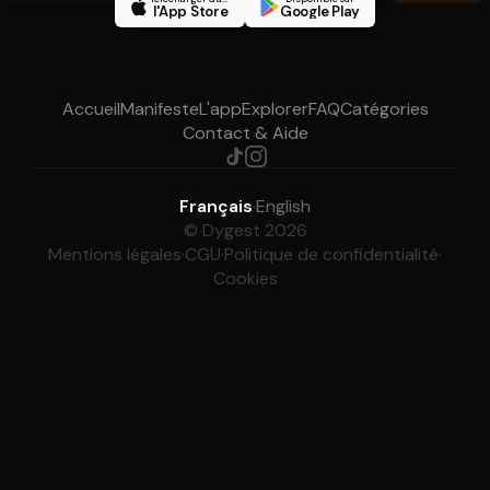
l'App Store
Google Play
Accueil
Manifeste
L'app
Explorer
FAQ
Catégories
Contact & Aide
Français
·
English
© Dygest 2026
Mentions légales
·
CGU
·
Politique de confidentialité
·
Cookies