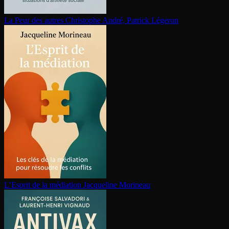
La Peur des autres
Christophe André, Patrick Légeron
L’Esprit de la médiation
Jacqueline Morineau