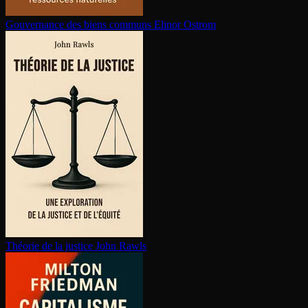
Gouvernance des biens communs
Elinor Ostrom
Théorie de la justice
John Rawls