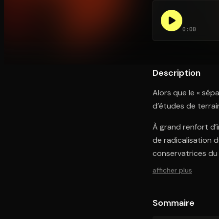
0:00
Ouvre l'app Appareil photo, pointe sur le code. C'est g
Description
Alors que le « sépa
d’études de terrai
À grand renfort d’i
de radicalisation 
conservatrices du
afficher plus
Sommaire