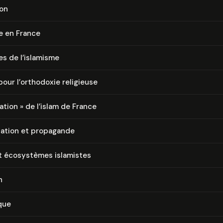
ion
e en France
s de l’islamisme
pour l’orthodoxie religieuse
i­sa­tion » de l’islam de France
ca­tion et propagande
t écosystèmes islamistes
n
que