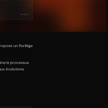
--:--
propose un florilège
ainsi le processus
aux évolutions