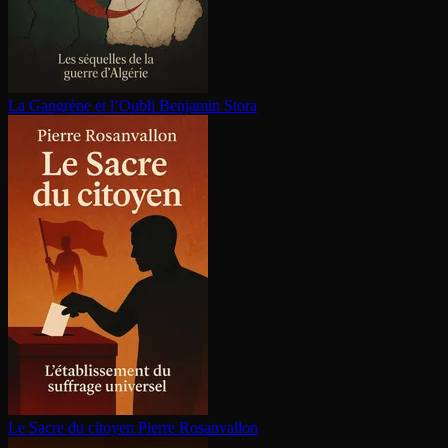
La Gangrène et l’Oubli
Benjamin Stora
Le Sacre du citoyen
Pierre Rosanvallon