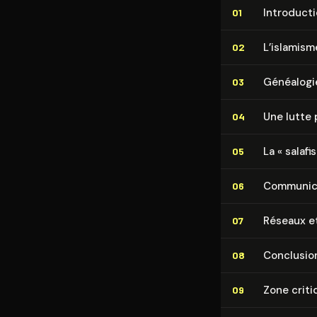
In­tro­duc­t
01
L’islamism
02
Généalogie
03
Une lutte 
04
La « sa­la­f
05
Com­mu­ni­
06
Réseaux e
07
Conclusio
08
Zone criti
09