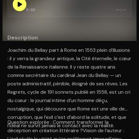
0:00
--:--
Ouvre l'app Appareil photo, pointe sur le code. C'est gratuit à l
Description
Joachim du Bellay part à Rome en 1553 plein d’illusions
: il y verra la grandeur antique, la Cité éternelle, le cœur
de la Renaissance italienne. Il y reste quatre ans
comme secrétaire du cardinal Jean du Bellay — un
poste administratif, pénible, éloigné de ses rêves. Les
Regrets, cycle de 191 sonnets publié en 1558, est un cri
du cœur : le journal intime d’un homme déçu,
nostalgique, qui découvre que Rome est une ville de
corruption, que l’exil c’est d’abord la solitude, et que
Question explorée : Comment transformer la
l’idéal ne survit jamais le contact avec la réalité.
déception en création littéraire ?Vision de l’auteur :
L’exil révèle la vérité qu’on préférerait ignorerEnjeu