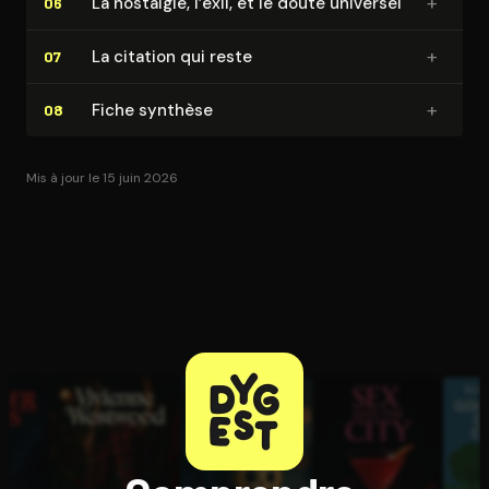
+
La nostalgie, l’exil, et le doute universel
06
+
La citation qui reste
07
+
Fiche synthèse
08
Mis à jour le 15 juin 2026