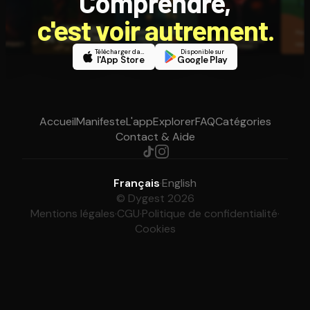
Comprendre,
c'est voir autrement.
Télécharger dans
Disponible sur
l'App Store
Google Play
Accueil
Manifeste
L'app
Explorer
FAQ
Catégories
Contact & Aide
Français
·
English
© Dygest 2026
Mentions légales
·
CGU
·
Politique de confidentialité
·
Cookies