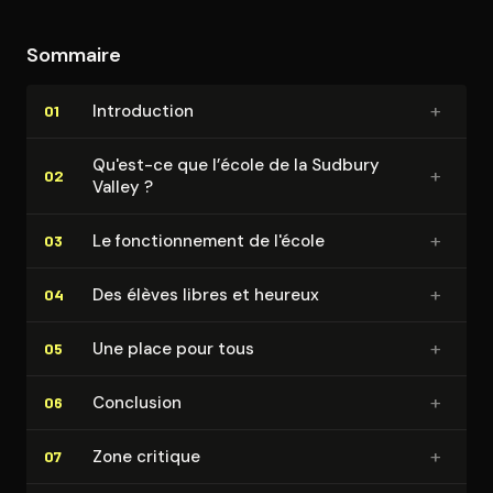
Sommaire
+
In­tro­duc­tion
01
Qu'est-ce que l’école de la Sudbury
+
02
Valley ?
+
Le fonc­tion­ne­ment de l'école
03
+
Des élèves libres et heureux
04
+
Une place pour tous
05
+
Conclusion
06
+
Zone critique
07