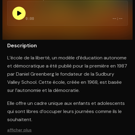
0:00
--:--
Ouvre l'app Appareil photo, pointe sur le code. C'est gratuit à l
Description
L’école de la liberté, un modèle d’éducation autonome
et démocratique a été publié pour la première en 1987
par Daniel Greenberg le fondateur de la Sudbury
Valley School. Cette école, créée en 1968, est basée
sur l’autonomie et la démocratie.
Elle offre un cadre unique aux enfants et adolescents
qui sont libres d’occuper leurs journées comme ils le
souhaitent.
afficher plus