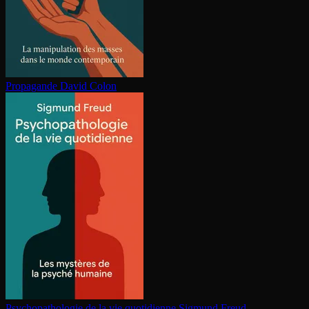
Propagande
David Colon
Psy­cho­pa­tho­lo­gie de la vie quotidienne
Sigmund Freud