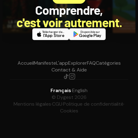
Comprendre,
c'est voir autrement.
Télécharger dans
Disponible sur
l'App Store
Google Play
Accueil
Manifeste
L'app
Explorer
FAQ
Catégories
Contact & Aide
Français
·
English
© Dygest 2026
Mentions légales
·
CGU
·
Politique de confidentialité
·
Cookies