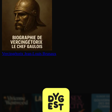
Ver­cin­gé­to­rix
Jean-Louis Brunaux