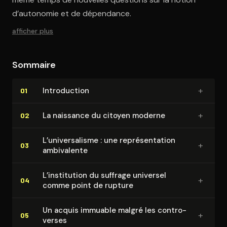
d’autonomie et de dépendance.
afficher plus
Sommaire
+
In­tro­duc­tion
01
+
La naissance du citoyen moderne
02
L’uni­ver­sa­lisme : une re­pré­sen­ta­tion
+
03
ambivalente
L’institution du suffrage universel
+
04
comme point de rupture
Un acquis immuable malgré les contro­
+
05
verses