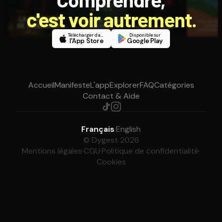
c'est voir autrement.
Télécharger dans
Disponible sur
l'App Store
Google Play
Accueil
Manifeste
L'app
Explorer
FAQ
Catégories
Contact & Aide
Français
·
English
© Dygest 2026
Mentions légales
·
CGU
·
Politique de confidentialité
·
Cookies