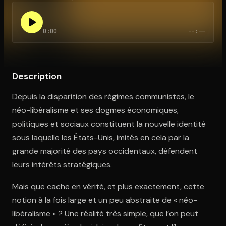
0:00
--:--
Ouvre l'app Appareil photo, pointe sur le code. C'est gratuit à l
Description
Depuis la disparition des régimes communistes, le
néo-libéralisme et ses dogmes économiques,
politiques et sociaux constituent la nouvelle identité
sous laquelle les États-Unis, imités en cela par la
grande majorité des pays occidentaux, défendent
leurs intérêts stratégiques.
Mais que cache en vérité, et plus exactement, cette
notion à la fois large et un peu abstraite de « néo-
libéralisme » ? Une réalité très simple, que l’on peut