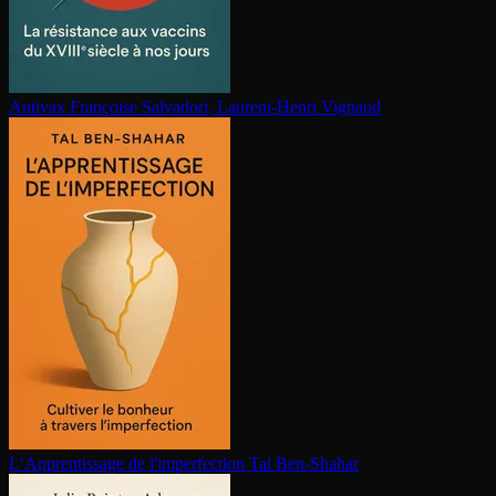
Antivax
Françoise Salvadori, Laurent-Henri Vignaud
L’Ap­pren­tis­sage de l'im­per­fec­tion
Tal Ben-Shahar