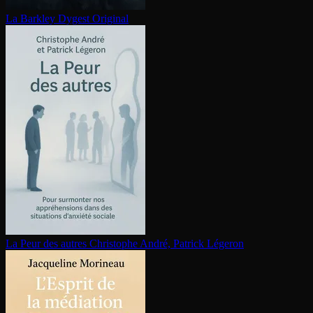
La Barkley
Dygest Original
La Peur des autres
Christophe André, Patrick Légeron