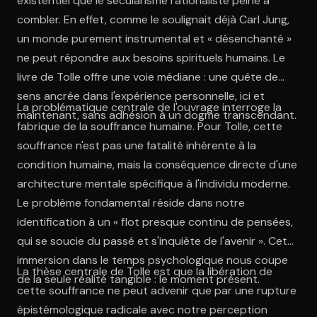
existentiel que le sécularisme rationaliste peine à
combler. En effet, comme le soulignait déjà Carl Jung,
un monde purement instrumental et « désenchanté »
ne peut répondre aux besoins spirituels humains. Le
livre de Tolle offre une voie médiane : une quête de
sens ancrée dans l'expérience personnelle, ici et
La problématique centrale de l'ouvrage interroge la
maintenant, sans adhésion à un dogme transcendant.
fabrique de la souffrance humaine. Pour Tolle, cette
souffrance n'est pas une fatalité inhérente à la
condition humaine, mais la conséquence directe d'une
architecture mentale spécifique à l'individu moderne.
Le problème fondamental réside dans notre
identification à un « flot presque continu de pensées,
qui se soucie du passé et s'inquiète de l'avenir ». Cette
immersion dans le temps psychologique nous coupe
La thèse centrale de Tolle est que la libération de
de la seule réalité tangible : le moment présent.
cette souffrance ne peut advenir que par une rupture
épistémologique radicale avec notre perception