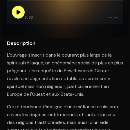
0:00
--:--
Ouvre l'app Appareil photo, pointe sur le code. C'est gratuit à l
Description
L'ouvrage s'inscrit dans le courant plus large de la
spiritualité laïque, un phénomène social de plus en plus
prégnant. Une enquête du Pew Research Center
révèle une augmentation notable du sentiment «
spirituel mais non religieux », particulièrement en
Europe de l'Ouest et aux États-Unis.
Cette tendance témoigne d'une méfiance croissante
envers les dogmes institutionnels et l'autoritarisme
des religions traditionnelles, mais aussi d'un vide