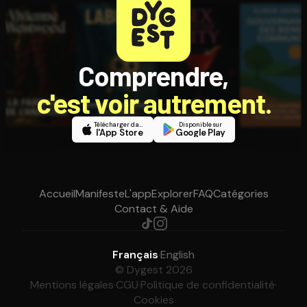
Comprendre,
c'est voir autrement.
Télécharger dans
Disponible sur
l'App Store
Google Play
Accueil
Manifeste
L'app
Explorer
FAQ
Catégories
Contact & Aide
Français
·
English
© Dygest 2026
Mentions légales
·
CGU
·
Politique de confidentialité
·
Cookies