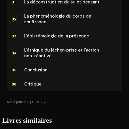
+
La dé­cons­truc­tion du sujet pensant
01
La phé­no­mé­no­lo­gie du corps de
+
02
souffrance
+
L'épis­té­mo­lo­gie de la présence
03
L'éthique du lâcher-prise et l'action
+
04
non-réactive
+
Conclusion
05
+
Critique
06
Mis à jour le 2 juil. 2026
Livres similaires