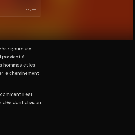
--:--
ès rigoureuse.
l parvient à
es hommes et les
ier le cheminement
 comment il est
es clés dont chacun