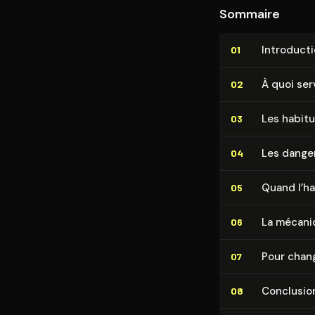
Sommaire
In­tro­duc­t
01
À quoi ser
02
Les habitu
03
Les danger
04
Quand l’ha
05
La mécani
06
Pour chang
07
Conclusio
08