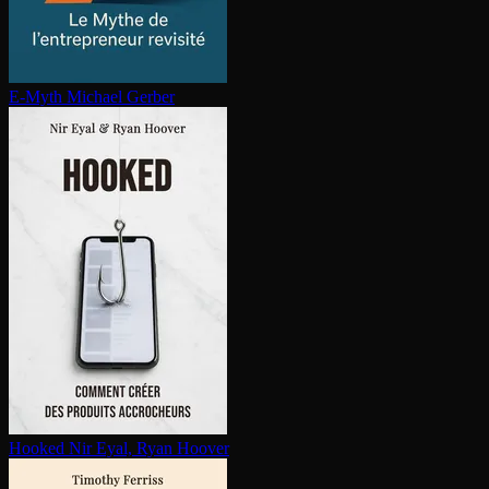
E-Myth
Michael Gerber
Hooked
Nir Eyal, Ryan Hoover