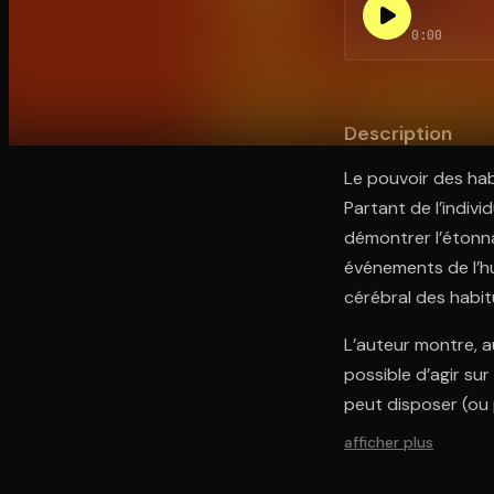
0:00
Ouvre l'app Appareil photo, pointe sur le code. C'est g
Description
Le pouvoir des ha
Partant de l’indiv
démontrer l’étonna
événements de l’hu
cérébral des habit
L’auteur montre, 
possible d’agir su
peut disposer (ou 
afficher plus