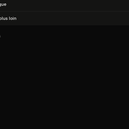
que
plus loin
6