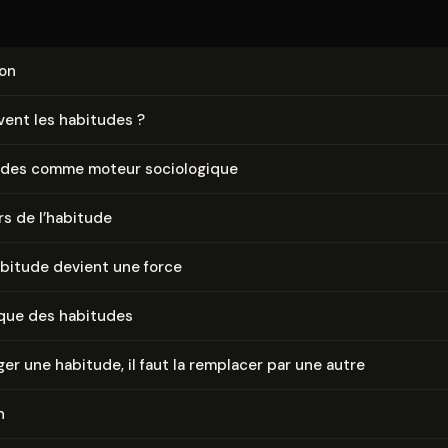
ion
vent les habitudes ?
des comme moteur so­cio­lo­gique
s de l’habitude
bitude devient une force
que des habitudes
er une habitude, il faut la remplacer par une autre
n