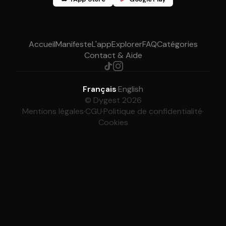
Accueil
Manifeste
L'app
Explorer
FAQ
Catégories
Contact & Aide
Français
·
English
© Dygest 2026
Mentions légales
·
CGU
·
Politique de confidentialité
·
Cookies