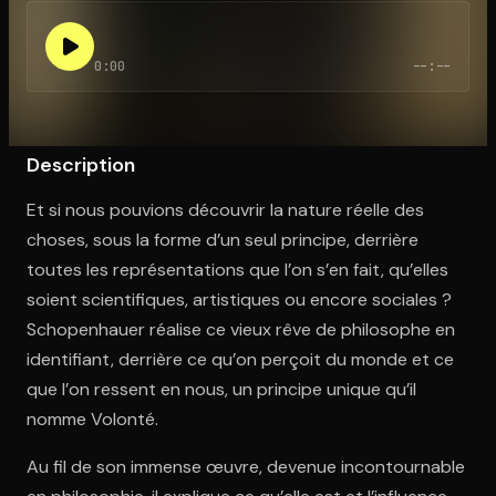
0:00
--:--
Ouvre l'app Appareil photo, pointe sur le code. C'est gratuit à l
Description
Et si nous pouvions découvrir la nature réelle des
choses, sous la forme d’un seul principe, derrière
toutes les représentations que l’on s’en fait, qu’elles
soient scientifiques, artistiques ou encore sociales ?
Schopenhauer réalise ce vieux rêve de philosophe en
identifiant, derrière ce qu’on perçoit du monde et ce
que l’on ressent en nous, un principe unique qu’il
nomme Volonté.
Au fil de son immense œuvre, devenue incontournable