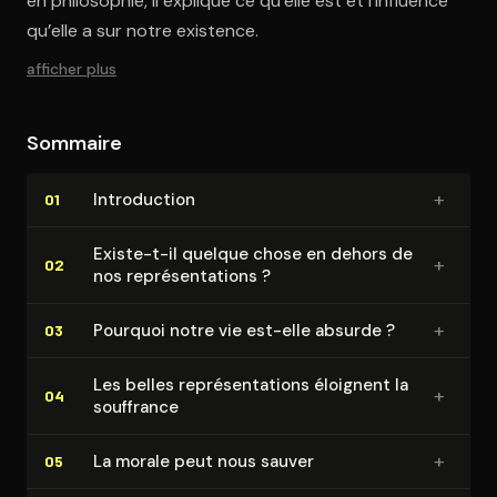
en philosophie, il explique ce qu’elle est et l’influence
qu’elle a sur notre existence.
afficher plus
Sommaire
+
In­tro­duc­tion
01
Existe-t-il quelque chose en dehors de
+
02
nos re­pré­sen­ta­tions ?
+
Pourquoi notre vie est-elle absurde ?
03
Les belles re­pré­sen­ta­tions éloignent la
+
04
souffrance
+
La morale peut nous sauver
05