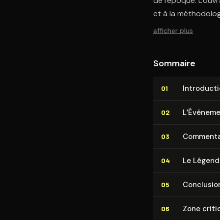
de l'époque. L'ouv
et à la méthodolog
afficher plus
Sommaire
In­tro­duc­t
01
L’Événem
02
Commenta
03
Le Légend
04
Conclusio
05
Zone criti
06