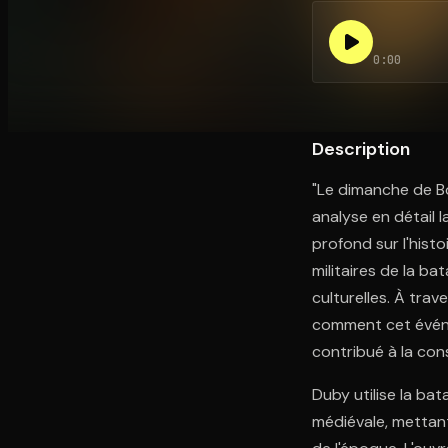
0:00
Ouvre l'app Appareil photo, pointe sur le code. C'est g
Description
"Le dimanche de Bo
analyse en détail 
profond sur l'hist
militaires de la ba
culturelles. À tra
comment cet événe
contribué à la con
Duby utilise la bat
médiévale, mettant 