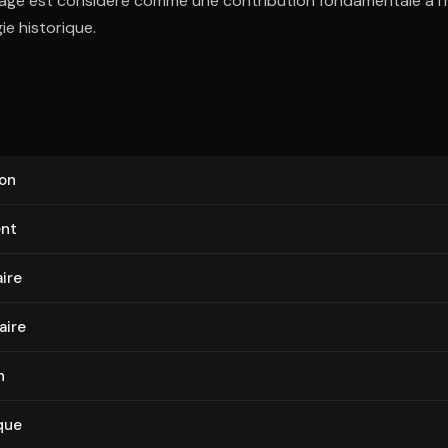
rage est considéré comme une contribution fondamentale à l'
ie historique.
ion
ent
ire
aire
n
que