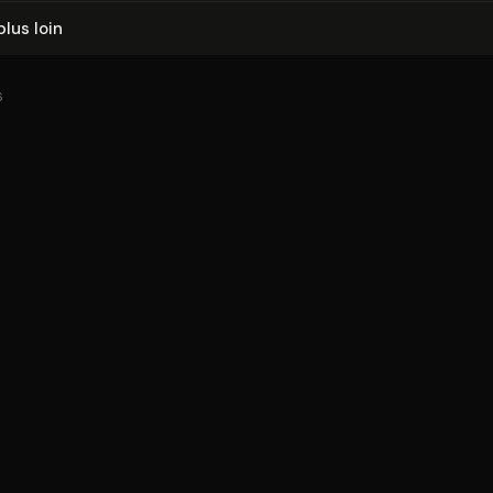
plus loin
6