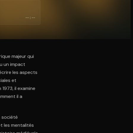
--:--
rique majeur qui
eu un impact
écrire les aspects
iales et
 1973, il examine
mment il a
a société
et les mentalités