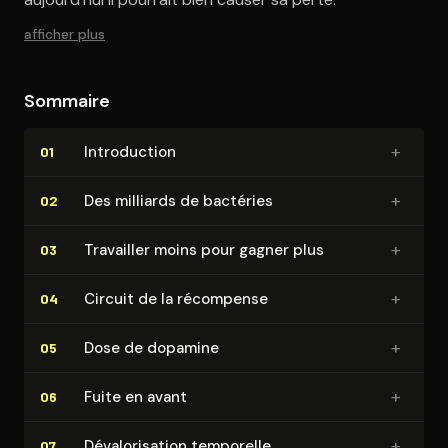
afficher plus
Sommaire
+
In­tro­duc­tion
01
+
Des milliards de bactéries
02
+
Travailler moins pour gagner plus
03
+
Circuit de la récompense
04
+
Dose de dopamine
05
+
Fuite en avant
06
+
Dé­va­lo­ri­sa­tion temporelle
07