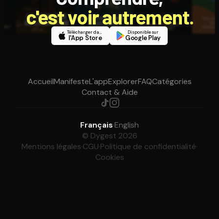
c'est voir autrement.
Télécharger dans
Disponible sur
l'App Store
Google Play
Accueil
Manifeste
L'app
Explorer
FAQ
Catégories
Contact & Aide
Français
·
English
© Dygest 2026
Mentions légales
·
CGU
·
Politique de confidentialité
·
Cookies