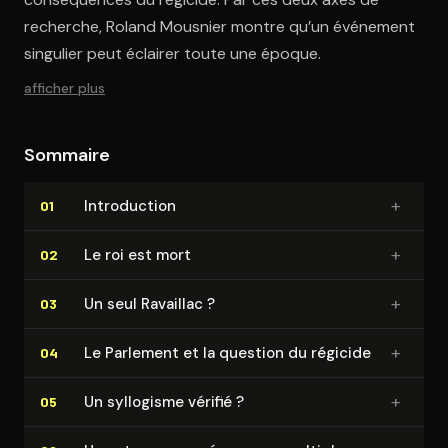
recherche, Roland Mousnier montre qu’un événement
singulier peut éclairer toute une époque.
afficher plus
Sommaire
+
In­tro­duc­tion
01
+
Le roi est mort
02
+
Un seul Ravaillac ?
03
+
Le Parlement et la question du régicide
04
+
Un syllogisme vérifié ?
05