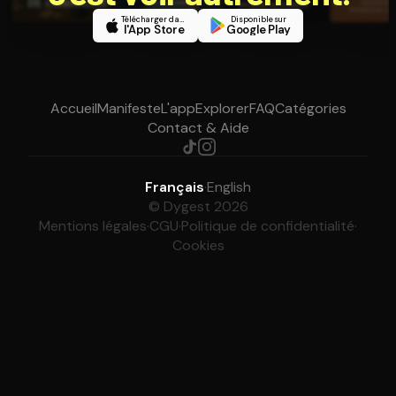
Télécharger dans
Disponible sur
l'App Store
Google Play
Accueil
Manifeste
L'app
Explorer
FAQ
Catégories
Contact & Aide
Français
·
English
© Dygest 2026
Mentions légales
·
CGU
·
Politique de confidentialité
·
Cookies