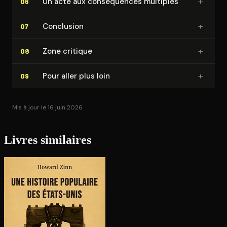
+
Un acte aux consé­quences multiples
06
+
Conclusion
07
+
Zone critique
08
+
Pour aller plus loin
09
Mis à jour le 16 juin 2026
Livres similaires