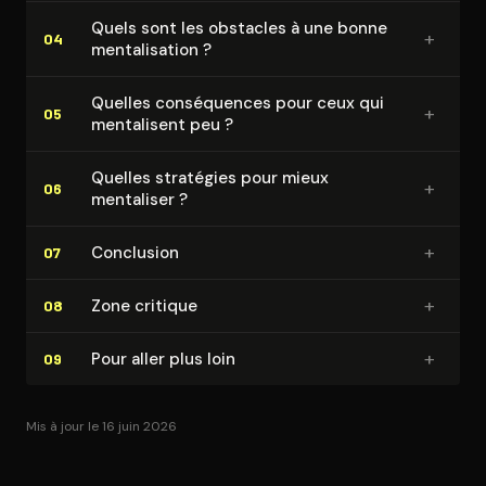
Quels sont les obstacles à une bonne
+
04
men­ta­li­sa­tion ?
Quelles consé­quences pour ceux qui
+
05
mentalisent peu ?
Quelles stratégies pour mieux
+
06
mentaliser ?
+
Conclusion
07
+
Zone critique
08
+
Pour aller plus loin
09
Mis à jour le 16 juin 2026