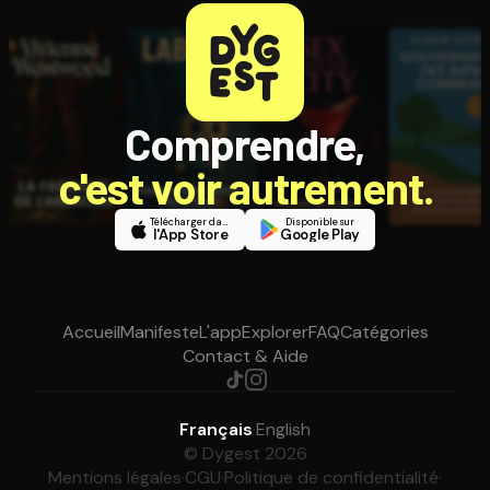
Comprendre,
c'est voir autrement.
Télécharger dans
Disponible sur
l'App Store
Google Play
Accueil
Manifeste
L'app
Explorer
FAQ
Catégories
Contact & Aide
Français
·
English
© Dygest 2026
Mentions légales
·
CGU
·
Politique de confidentialité
·