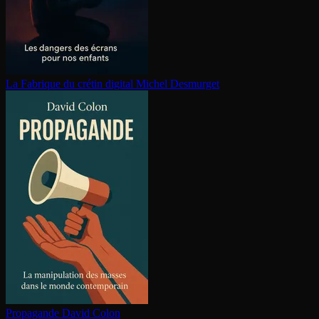
La Fabrique du crétin digital
Michel Desmurget
Propagande
David Colon