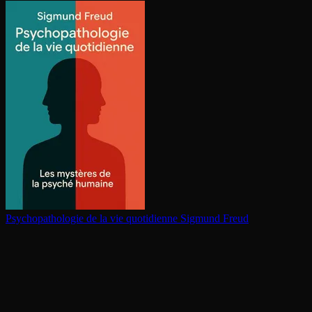
Psy­cho­pa­tho­lo­gie de la vie quotidienne
Sigmund Freud