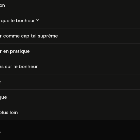
ion
 que le bonheur ?
r comme capital suprême
r en pratique
s sur le bonheur
n
que
plus loin
6