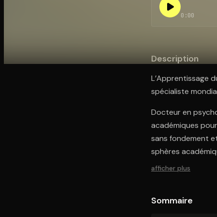
0:00
Ouvre l'app Appareil photo, pointe sur le code. C'est g
Description
L’Apprentissage d
spécialiste mondial
Docteur en psychol
académiques pour 
sans fondement et
sphères académiqu
afficher plus
Sommaire