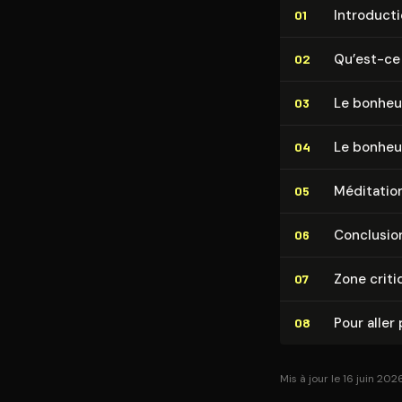
In­tro­duc­t
01
Qu’est-ce
02
Le bonheu
03
Le bonheu
04
Méditation
05
Conclusio
06
Zone criti
07
Pour aller 
08
Mis à jour le 16 juin 202