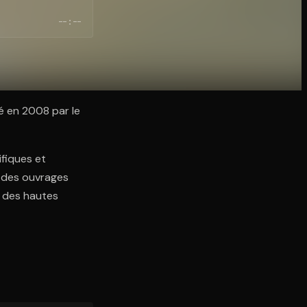
--:--
é en 2008 par le
ifiques et
n des ouvrages
s des hautes