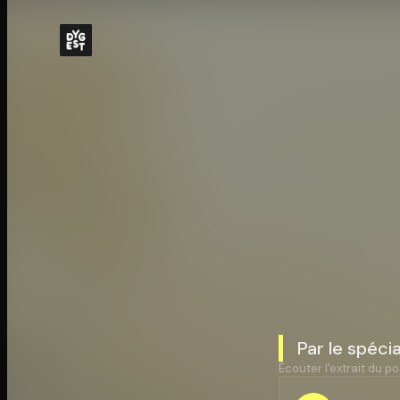
Par le spéci
Écouter l'extrait du po