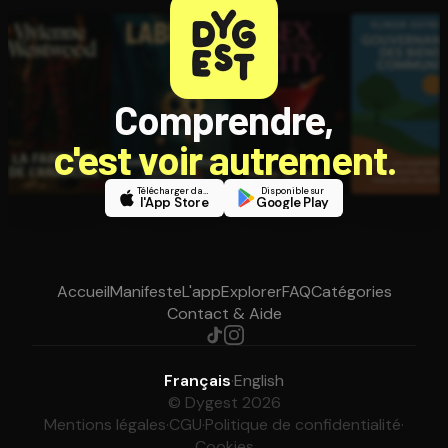
Comprendre,
c'est voir autrement.
Télécharger dans
Disponible sur
l'App Store
Google Play
Accueil
Manifeste
L'app
Explorer
FAQ
Catégories
Contact & Aide
Français
·
English
© Dygest 2026
Mentions légales
·
CGU
·
Politique de confidentialité
·
Cookies