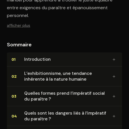
entre exigences du paraître et épanouissement
personnel.
afficher plus
Sommaire
+
In­tro­duc­tion
01
L’ex­hi­bi­tion­nisme, une tendance
+
02
inhérente à la nature humaine
Quelles formes prend l’impératif social
+
03
du paraître ?
Quels sont les dangers liés à l’impératif
+
04
du paraître ?