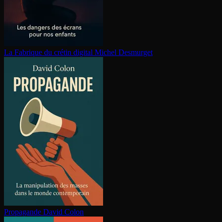
La Fabrique du crétin digital
Michel Desmurget
Propagande
David Colon