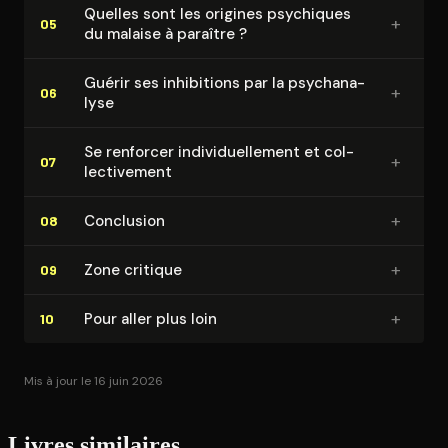
Quelles sont les origines psychiques
+
05
du malaise à paraître ?
Guérir ses inhibitions par la psy­cha­na­
+
06
lyse
Se renforcer in­di­vi­duel­le­ment et col­
+
07
lec­ti­ve­ment
+
Conclusion
08
+
Zone critique
09
+
Pour aller plus loin
10
Mis à jour le 16 juin 2026
Livres similaires