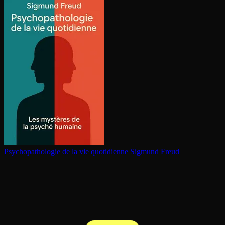
Psy­cho­pa­tho­lo­gie de la vie quotidienne
Sigmund Freud