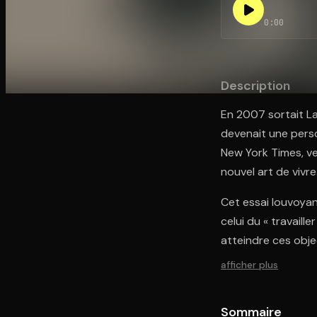
0:00
Ouvre l'app Appareil photo, pointe sur le code. C'est g
Description
En 2007 sortait La
devenait une pers
New York Times, ve
nouvel art de vivre
Cet essai louvoya
celui du « travaille
atteindre ces objec
afficher plus
Sommaire