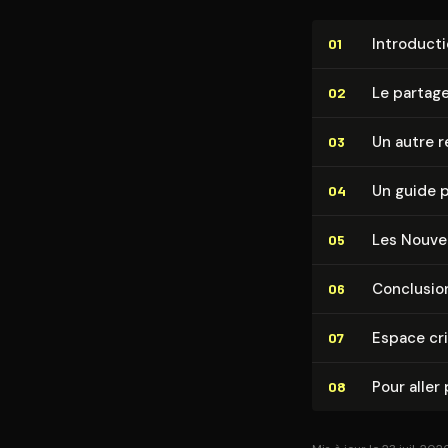
In­tro­duc­t
01
Le partage
02
Un autre re
03
Un guide p
04
Les Nouve
05
Conclusio
06
Espace cr
07
Pour aller 
08