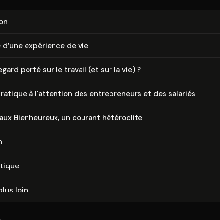
ion
 d’une expérience de vie
gard porté sur le travail (et sur la vie) ?
ratique à l'attention des en­tre­pre­neurs et des salariés
aux Bienheureux, un courant hétéroclite
n
itique
plus loin