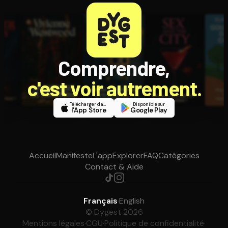
Comprendre,
c'est voir autrement.
Télécharger dans
Disponible sur
l'App Store
Google Play
Accueil
Manifeste
L'app
Explorer
FAQ
Catégories
Contact & Aide
Français
·
English
© Dygest 2026
Mentions légales
·
CGU
·
Politique de confidentialité
·