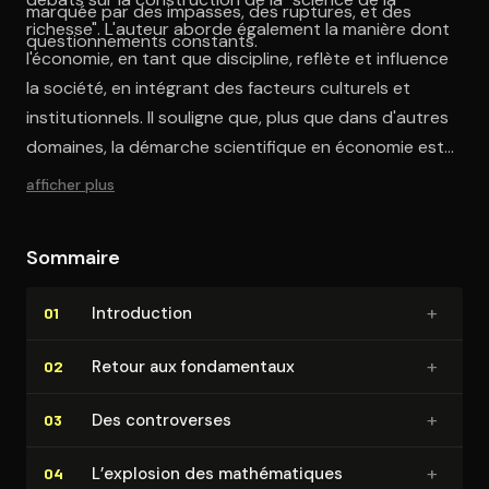
marquée par des impasses, des ruptures, et des
richesse". L'auteur aborde également la manière dont
questionnements constants.
l'économie, en tant que discipline, reflète et influence
la société, en intégrant des facteurs culturels et
institutionnels. Il souligne que, plus que dans d'autres
domaines, la démarche scientifique en économie est
étroitement liée à des considérations idéologiques.
afficher plus
Sommaire
+
In­tro­duc­tion
01
+
Retour aux fon­da­men­taux
02
+
Des contro­verses
03
+
L’explosion des ma­thé­ma­tiques
04