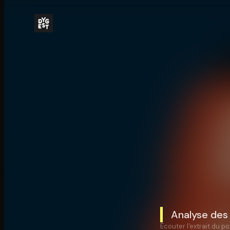
Analyse des 
Écouter l'extrait du po