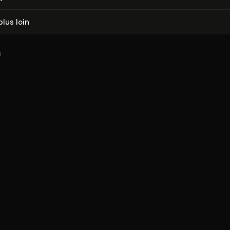
plus loin
6