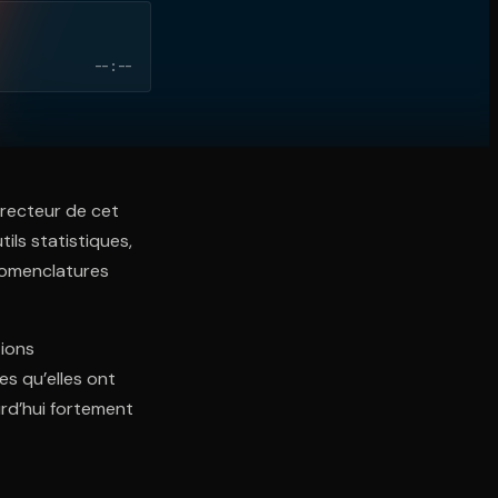
--:--
irecteur de cet
ils statistiques,
 nomenclatures
tions
es qu’elles ont
urd’hui fortement