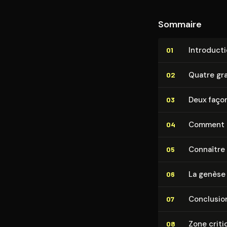
Sommaire
In­tro­duc­t
01
Quatre gra
02
Deux façon
03
Comment d
04
Connaître 
05
La genèse
06
Conclusio
07
Zone criti
08