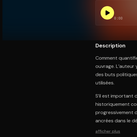
0:00
Ouvre l'app Appareil photo, pointe sur le code. C'est g
Description
Comment quantifier
ouvrage. L’auteur 
des buts politique
utilisées.
S’il est important
historiquement con
progressivement de
ancrées dans le dé
afficher plus