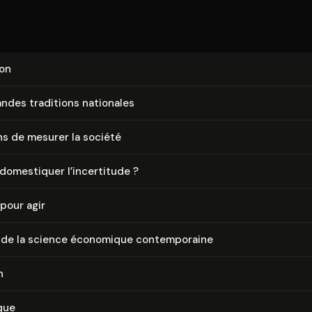
ion
ndes traditions nationales
s de mesurer la société
omestiquer l’incertitude ?
pour agir
 de la science économique contem­po­raine
n
que