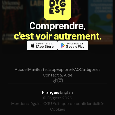
Comprendre,
c'est voir autrement.
Télécharger dans
Disponible sur
l'App Store
Google Play
Accueil
Manifeste
L'app
Explorer
FAQ
Catégories
Contact & Aide
Français
·
English
© Dygest 2026
Mentions légales
·
CGU
·
Politique de confidentialité
·
Cookies