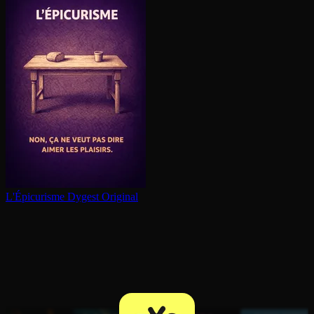
L'Épi­cu­risme
Dygest Original