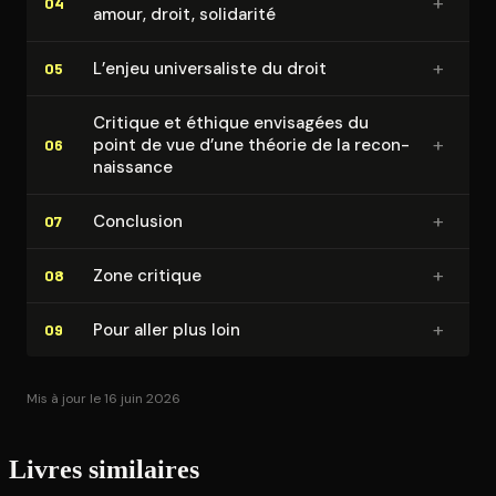
+
04
amour, droit, solidarité
+
L’enjeu uni­ver­sa­liste du droit
05
Critique et éthique envisagées du
+
point de vue d’une théorie de la re­con­
06
nais­sance
+
Conclusion
07
+
Zone critique
08
+
Pour aller plus loin
09
Mis à jour le 16 juin 2026
Livres similaires