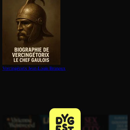
Ver­cin­gé­to­rix
Jean-Louis Brunaux