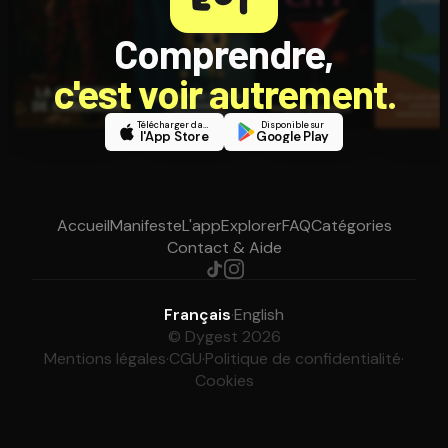
Comprendre,
c'est voir autrement.
Télécharger dans
Disponible sur
l'App Store
Google Play
Accueil
Manifeste
L'app
Explorer
FAQ
Catégories
Contact & Aide
Français
·
English
© Dygest 2026
Mentions légales
·
CGU
·
Politique de confidentialité
·
Cookies