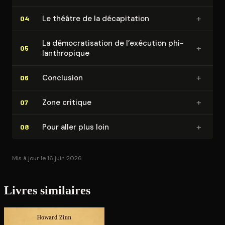
+
Le théâtre de la dé­ca­pi­ta­tion
04
La dé­mo­cra­ti­sa­tion de l’exécution phi­
+
05
lan­thro­pique
+
Conclusion
06
+
Zone critique
07
+
Pour aller plus loin
08
Mis à jour le 16 juin 2026
Livres similaires