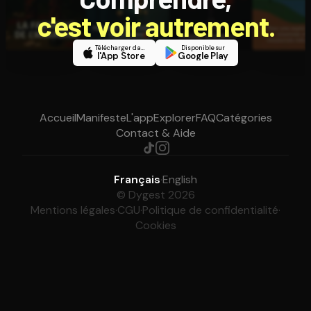
c'est voir autrement.
Télécharger dans
Disponible sur
l'App Store
Google Play
Accueil
Manifeste
L'app
Explorer
FAQ
Catégories
Contact & Aide
Français
·
English
© Dygest 2026
Mentions légales
·
CGU
·
Politique de confidentialité
·
Cookies