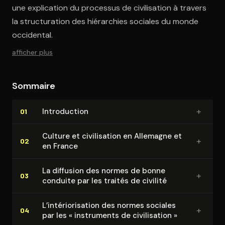
une explication du processus de civilisation à travers
la structuration des hiérarchies sociales du monde
occidental.
afficher plus
Sommaire
+
In­tro­duc­tion
01
Culture et ci­vi­li­sa­tion en Allemagne et
+
02
en France
La diffusion des normes de bonne
+
03
conduite par les traités de civilité
L’in­té­rio­ri­sa­tion des normes sociales
+
04
par les « instruments de ci­vi­li­sa­tion »