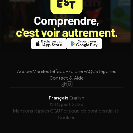
Comprendre,
c'est voir autrement.
Télécharger dans
Disponible sur
l'App Store
Google Play
Accueil
Manifeste
L'app
Explorer
FAQ
Catégories
Contact & Aide
Français
·
English
© Dygest 2026
Mentions légales
·
CGU
·
Politique de confidentialité
·
Cookies