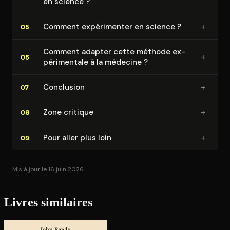
en science ?
+
Comment ex­pé­ri­men­ter en science ?
05
Comment adapter cette méthode ex­
+
06
pé­ri­men­tale à la médecine ?
+
Conclusion
07
+
Zone critique
08
+
Pour aller plus loin
09
Mis à jour le 16 juin 2026
Livres similaires