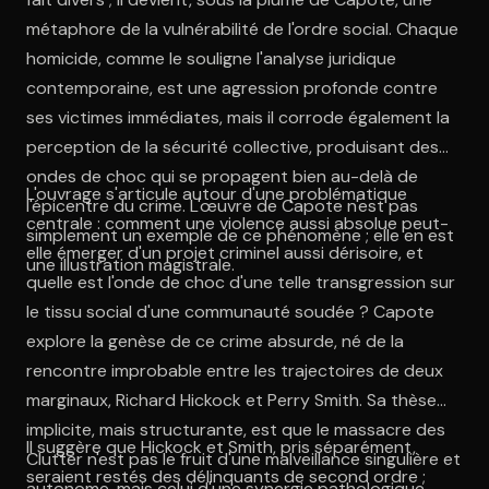
métaphore de la vulnérabilité de l'ordre social. Chaque
homicide, comme le souligne l'analyse juridique
contemporaine, est une agression profonde contre
ses victimes immédiates, mais il corrode également la
perception de la sécurité collective, produisant des
ondes de choc qui se propagent bien au-delà de
L'ouvrage s'articule autour d'une problématique
l'épicentre du crime. L'œuvre de Capote n'est pas
centrale : comment une violence aussi absolue peut-
simplement un exemple de ce phénomène ; elle en est
elle émerger d'un projet criminel aussi dérisoire, et
une illustration magistrale.
quelle est l'onde de choc d'une telle transgression sur
le tissu social d'une communauté soudée ? Capote
explore la genèse de ce crime absurde, né de la
rencontre improbable entre les trajectoires de deux
marginaux, Richard Hickock et Perry Smith. Sa thèse
implicite, mais structurante, est que le massacre des
Il suggère que Hickock et Smith, pris séparément,
Clutter n'est pas le fruit d'une malveillance singulière et
seraient restés des délinquants de second ordre ;
autonome, mais celui d'une synergie pathologique.