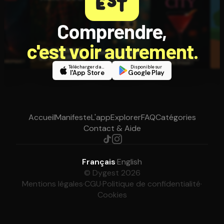
Comprendre,
c'est voir autrement.
Télécharger dans
Disponible sur
l'App Store
Google Play
Accueil
Manifeste
L'app
Explorer
FAQ
Catégories
Contact & Aide
Français
·
English
© Dygest 2026
Mentions légales
·
CGU
·
Politique de confidentialité
·
Cookies