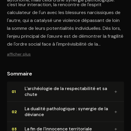
c'est leur interaction, la rencontre de l'esprit
calculateur de l'un avec les blessures narcissiques de
l'autre, qui a catalysé une violence dépassant de loin
la somme de leurs potentialités individuelles. Dès lors,
l'enjeu principal de l'œuvre est de démontrer la fragilité
de l'ordre social face à l'imprévisibilité de la
psychologie humaine, révélant comment les structures
afficher plus
les plus solides de la respectabilité peuvent
s'effondrer face à l'irruption d'une violence privée de
Sommaire
toute rationalité apparente. Cette analyse
sociologique du cadre de Holcomb est essentielle
L'ar­chéo­lo­gie de la res­pec­ta­bi­li­té et sa
+
pour saisir la pleine mesure de cette rupture.
01
chute
La dualité pa­tho­lo­gique : synergie de la
+
02
déviance
+
La fin de l'innocence ter­ri­to­riale
03