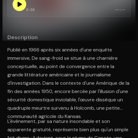
0:00
--:--
Ouvre l'app Appareil photo, pointe sur le code. C'est gratuit à l
Description
Publié en 1966 après six années d'une enquête
immersive, De sang-froid se situe à une charnière
conceptuelle, au point de convergence entre la
grande littérature américaine et le journalisme
d'investigation. Dans le contexte d'une Amérique de la
fin des années 1950, encore bercée par l'illusion d'une
sécurité domestique inviolable, l'œuvre dissèque un
quadruple meurtre survenu à Holcomb, une petite
communauté agricole du Kansas.
L'événement, par sa nature insondable et son
apparente gratuité, représente bien plus qu'un simple
fait divers ; il devient, sous la plume de Capote, une