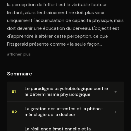
la perception de l'effort est le véritable facteur
limitant, alors l'entraînement ne doit plus viser
uniquement l'accumulation de capacité physique, mais
doit devenir une éducation du cerveau. L'objectif est
d'apprendre à altérer cette perception, ce que
Fitzgerald présente comme « la seule façon
d'améliorer la performance ». Cette refonte
afficher plus
conceptuelle nous invite à analyser plus en
profondeur la manière dont le paradigme
Sommaire
psychobiologique s'oppose à une vision purement
mécaniste du corps humain
Le paradigme psy­cho­bio­lo­gique contre
+
01
le dé­ter­mi­nisme phy­sio­lo­gique
La gestion des attentes et la phé­no­
+
02
mé­no­lo­gie de la douleur
La résilience émo­tion­nelle et la