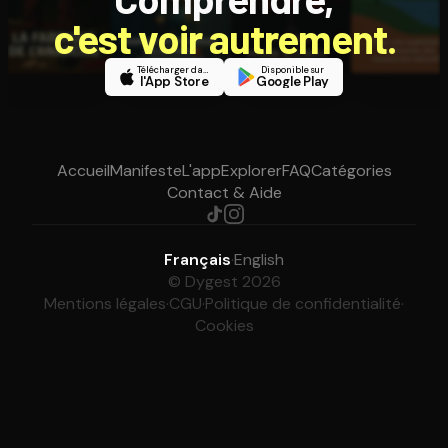
c'est voir autrement.
Télécharger dans
Disponible sur
l'App Store
Google Play
Accueil
Manifeste
L'app
Explorer
FAQ
Catégories
Contact & Aide
Français
·
English
© Dygest 2026
Mentions légales
·
CGU
·
Politique de confidentialité
·
Cookies