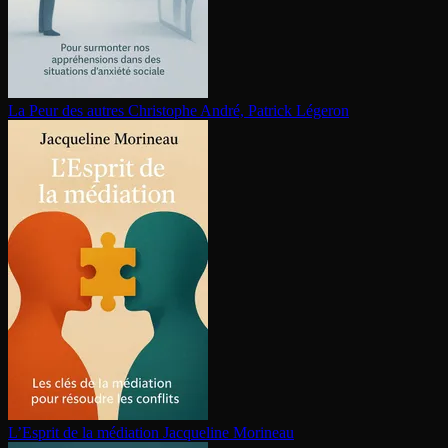
La Peur des autres
Christophe André, Patrick Légeron
L’Esprit de la médiation
Jacqueline Morineau