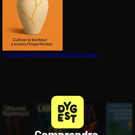
L’Ap­pren­tis­sage de l'im­per­fec­tion
Tal Ben-Shahar
Comprendre,