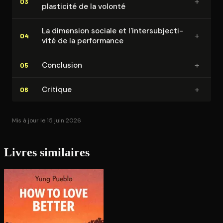
+
03
plasticité de la volonté
La dimension sociale et l'in­ter­sub­jec­ti­
+
04
vi­té de la performance
+
Conclusion
05
+
Critique
06
Mis à jour le 15 juin 2026
Livres similaires