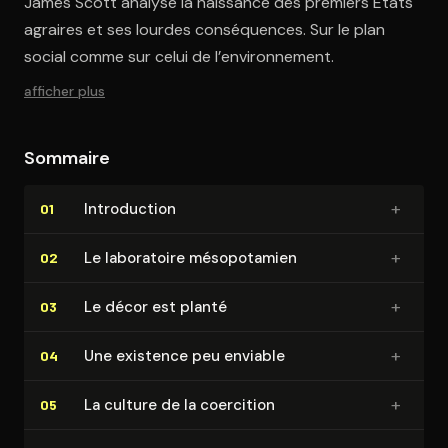
James Scott analyse la naissance des premiers États
agraires et ses lourdes conséquences. Sur le plan
social comme sur celui de l’environnement.
afficher plus
Sommaire
+
In­tro­duc­tion
01
+
Le laboratoire mé­so­po­ta­mien
02
+
Le décor est planté
03
+
Une existence peu enviable
04
+
La culture de la coercition
05