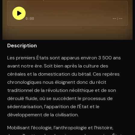
0:00
--:--
Ouvre l'app Appareil photo, pointe sur le code. C'est gratuit à l
Description
Les premiers États sont apparus environ 3 500 ans
avant notre ère. Soit bien après la culture des
céréales et la domestication du bétail. Ces repères
chronologiques nous éloignent donc du récit
traditionnel de la révolution néolithique et de son
déroulé fluide, où se succèdent le processus de
sédentarisation, l’apparition de l’État et le
développement de la civilisation.
Mobilisant l’écologie, l’anthropologie et l’histoire,