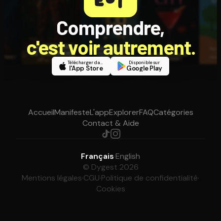
Comprendre,
c'est voir autrement.
Télécharger dans
Disponible sur
l'App Store
Google Play
Accueil
Manifeste
L'app
Explorer
FAQ
Catégories
Contact & Aide
Français
·
English
© Dygest 2026
Mentions légales
·
CGU
·
Politique de confidentialité
·
Cookies