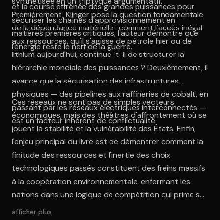
synthétisée en un triptyque argumentatif.
et la course effrénée des grandes puissances pour
Premièrement, Klinger pose la question fondamentale
sécuriser les chaînes d'approvisionnement en
de la dépendance matérielle : comment l'accès inégal
matières premières critiques, l'auteur démontre que
aux ressources, qu'il s'agisse de pétrole hier ou de
l'énergie reste le nerf de la guerre.
lithium aujourd'hui, continue-t-il de structurer la
hiérarchie mondiale des puissances ? Deuxièmement, il
avance que la sécurisation des infrastructures
physiques — des pipelines aux raffineries de cobalt, en
Ces réseaux ne sont pas de simples vecteurs
passant par les réseaux électriques interconnectés —
économiques, mais des théâtres d'affrontement où se
est un facteur inhérent de conflictualité.
jouent la stabilité et la vulnérabilité des États. Enfin,
l'enjeu principal du livre est de démontrer comment la
finitude des ressources et l'inertie des choix
technologiques passés constituent des freins massifs
à la coopération environnementale, enfermant les
nations dans une logique de compétition qui prime sur
l'action climatique collective. C'est à travers les
afficher plus