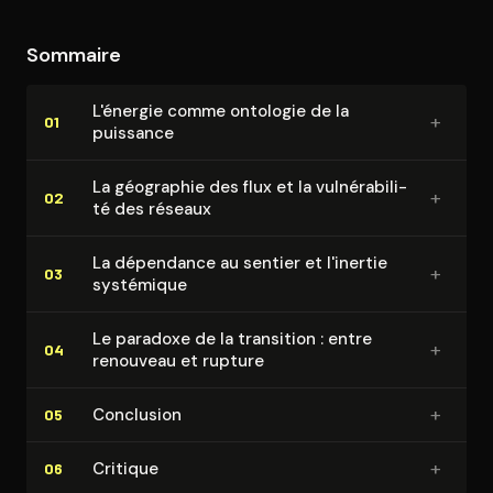
chapitres structurants de son ouvrage que la thèse
de Klinger se déploie avec force, analysant les
Sommaire
différentes facettes de cette géopolitique matérielle
de l'énergie.
L'énergie comme ontologie de la
+
01
puissance
La géographie des flux et la vul­né­ra­bi­li­
+
02
té des réseaux
La dépendance au sentier et l'inertie
+
03
systémique
Le paradoxe de la transition : entre
+
04
renouveau et rupture
+
Conclusion
05
+
Critique
06