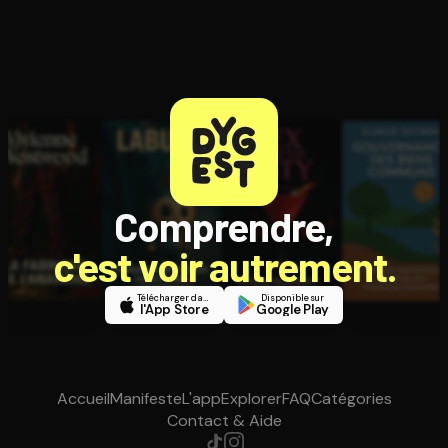
Comprendre,
c'est voir autrement.
Télécharger dans
Disponible sur
l'App Store
Google Play
Accueil
Manifeste
L'app
Explorer
FAQ
Catégories
Contact & Aide