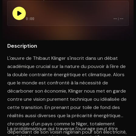
0:00
--:--
Ouvre l'app Appareil photo, pointe sur le code. C'est gratuit à l
Description
L'œuvre de Thibaut Klinger s'inscrit dans un débat
académique crucial sur la nature du pouvoir à l'ère de
la double contrainte énergétique et climatique. Alors
que le monde est confronté à la nécessité de
décarboner son économie, Klinger nous met en garde
contre une vision purement technique ou idéalisée de
cette transition. En prenant pour toile de fond des
réalités aussi diverses que la précarité énergétique
chronique d'un pays comme le Niger, totalement
La problématique qui traverse l'ouvrage peut être
dépendant de son voisin nigérian pour son électricité,