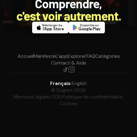
Comprendre,
c'est voir autrement.
Télécharger dans
Disponible sur
l'App Store
Google Play
Accueil
Manifeste
L'app
Explorer
FAQ
Catégories
Contact & Aide
Français
·
English
© Dygest 2026
Mentions légales
·
CGU
·
Politique de confidentialité
·
Cookies