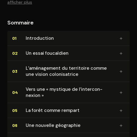
afficher plus
Sommaire
+
In­tro­duc­tion
01
+
Un essai foucaldien
02
L’aménagement du territoire comme
+
03
une vision co­lo­ni­sa­trice
Vers une « mystique de l’in­ter­con­
+
04
nexion »
+
La forêt comme rempart
05
+
Une nouvelle géographie
06