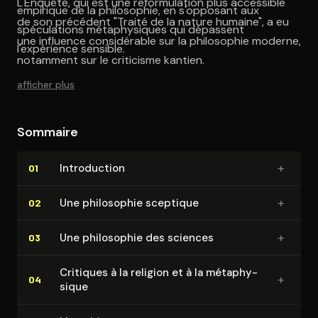
L'Enquête, qui est une reformulation plus accessible
empirique de la philosophie, en s'opposant aux
de son précédent "Traité de la nature humaine", a eu
spéculations métaphysiques qui dépassent
une influence considérable sur la philosophie moderne,
l'expérience sensible.
notamment sur le criticisme kantien.
afficher plus
Sommaire
+
In­tro­duc­tion
01
+
Une philosophie sceptique
02
+
Une philosophie des sciences
03
Critiques à la religion et à la mé­ta­phy­
+
04
sique