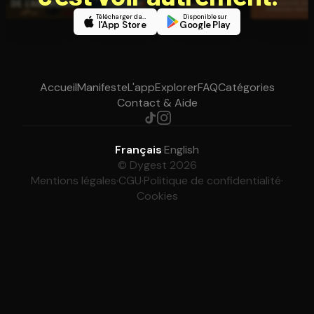
Télécharger dans
Disponible sur
l'App Store
Google Play
Accueil
Manifeste
L'app
Explorer
FAQ
Catégories
Contact & Aide
Français
·
English
© Dygest 2026
Mentions légales
·
CGU
·
Politique de confidentialité
·
Cookies