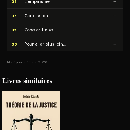
+
L’empirisme
05
+
Conclusion
06
+
Zone critique
07
+
Pour aller plus loin…
08
Mis à jour le 16 juin 2026
Livres similaires