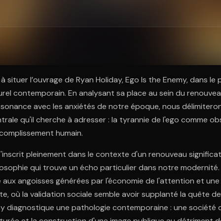
ratuit à l'essai.
 à situer l’ouvrage de Ryan Holiday, Ego Is the Enemy, dans le
lturel contemporain. En analysant sa place au sein du renouve
ésonance avec les anxiétés de notre époque, nous délimiteron
rale qu'il cherche à adresser : la tyrannie de l'ego comme ob
ccomplissement humain.
'inscrit pleinement dans le contexte d'un renouveau significat
losophie qui trouve un écho particulier dans notre modernité
 aux angoisses générées par l'économie de l'attention et une 
te, où la validation sociale semble avoir supplanté la quête de
ay diagnostique une pathologie contemporaine : une société 
urée et la construction d'une image publique au détriment de 