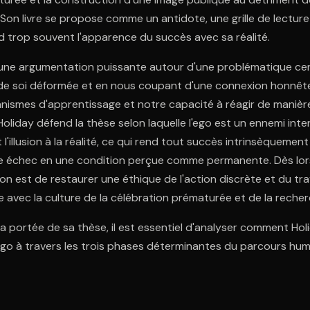
. Son livre se propose comme un antidote, une grille de lectur
 trop souvent l'apparence du succès avec sa réalité.
 une argumentation puissante autour d'une problématique centr
de soi déformée et en nous coupant d'une connexion honnête a
nismes d'apprentissage et notre capacité à réagir de manièr
 Holiday défend la thèse selon laquelle l'ego est un ennemi int
'illusion à la réalité, ce qui rend tout succès intrinsèquement
 échec en une condition perçue comme permanente. Dès lors, 
n est de restaurer une éthique de l'action discrète et du tra
e avec la culture de la célébration prématurée et de la reche
 portée de sa thèse, il est essentiel d'analyser comment Hol
ego à travers les trois phases déterminantes du parcours humain