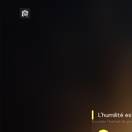
L'humilité es
Écouter l'extrait du po