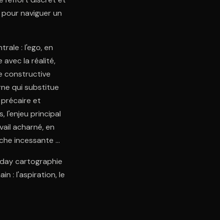
e pour naviguer un
ale : l'ego, en
vec la réalité,
e constructive
erne qui substitue
 précaire et
l'enjeu principal
vail acharné, en
rche incessante de
iday cartographie
 : l'aspiration, le