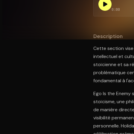
0:00
Ouvre l'app Appareil photo, pointe sur le code. C'est g
Description
Cette section vise
intellectuel et cu
stoïcienne et sa r
problématique cent
fondamental à l'a
Ego Is the Enemy s
stoïcisme, une phi
de manière directe
visibilité permanen
personnelle. Holid
célébration prémat