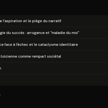
e l'as­pi­ra­tion et le piège du narratif
gie du succès : arrogance et "maladie du moi"
nce face à l'échec et le cataclysme identitaire
 stoïcienne comme rempart sociétal
n
6