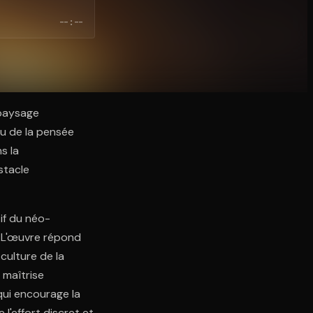
--:--
 paysage
au de la pensée
s la
stacle
if du néo-
. L'œuvre répond
culture de la
 maîtrise
qui encourage la
l'effort discret et