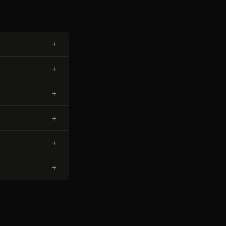
+
+
+
+
+
+