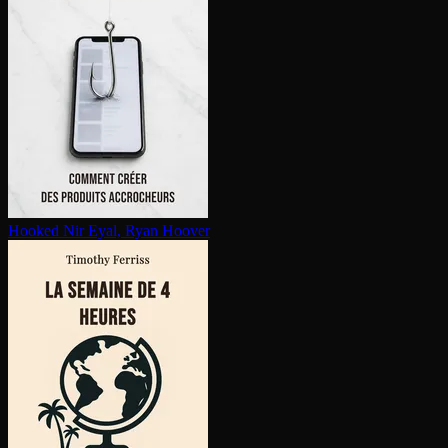
Hooked
Nir Eyal, Ryan Hoover