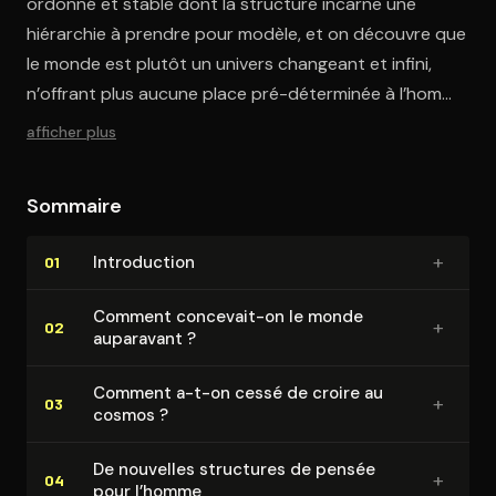
ordonné et stable dont la structure incarne une
hiérarchie à prendre pour modèle, et on découvre que
le monde est plutôt un univers changeant et infini,
n’offrant plus aucune place pré-déterminée à l’homme.
L’auteur nous éclaire sur les origines et les
afficher plus
conséquences de cette découverte.
Sommaire
+
In­tro­duc­tion
01
Comment concevait-on le monde
+
02
auparavant ?
Comment a-t-on cessé de croire au
+
03
cosmos ?
De nouvelles structures de pensée
+
04
pour l’homme