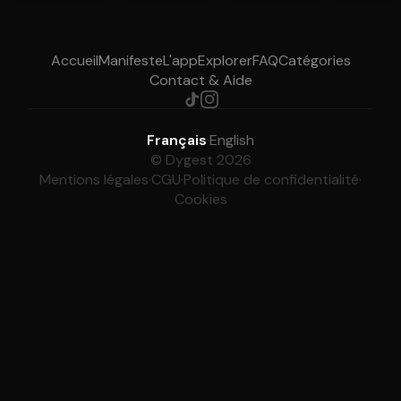
Accueil
Manifeste
L'app
Explorer
FAQ
Catégories
Contact & Aide
Français
·
English
© Dygest 2026
Mentions légales
·
CGU
·
Politique de confidentialité
·
Cookies