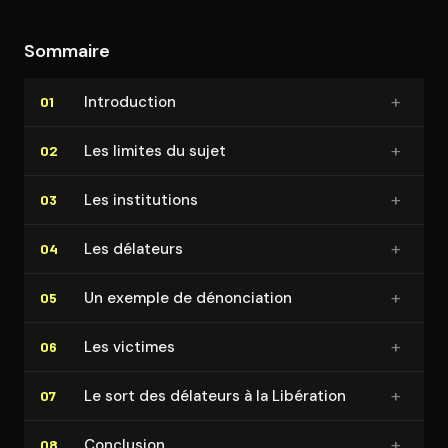
Sommaire
+
In­tro­duc­tion
01
+
Les limites du sujet
02
+
Les ins­ti­tu­tions
03
+
Les délateurs
04
+
Un exemple de dé­non­cia­tion
05
+
Les victimes
06
+
Le sort des délateurs à la Libération
07
+
Conclusion
08