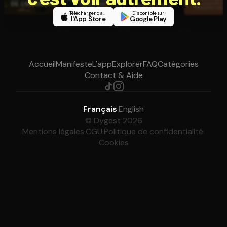
Télécharger dans
Disponible sur
l'App Store
Google Play
Accueil
Manifeste
L'app
Explorer
FAQ
Catégories
Contact & Aide
Français
·
English
© Dygest 2026
Mentions légales
·
CGU
·
Politique de confidentialité
·
Cookies