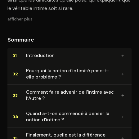
le véritable intime soit si rare.
afficher plus
Sommaire
+
In­tro­duc­tion
01
Pourquoi la notion d’intimité pose-t-
+
02
elle problème ?
Comment faire advenir de l’intime avec
+
03
l’Autre ?
Quand a-t-on commencé à penser la
+
04
notion d’intime ?
Finalement, quelle est la différence
+
05